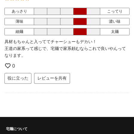
あっさり
こってり
薄味
濃い味
細麺
太麺
具材もちゃんと入っててチャーシューもデカい！
王道の家系って感じで、宅麺で家系頼むならこれで良いやんって
なります。
0
役に立った
レビューを共有
宅麺について