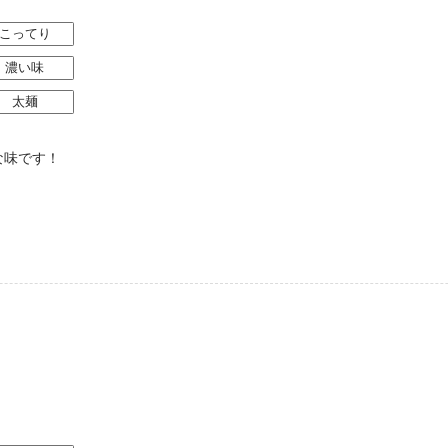
こってり
濃い味
太麺
な味です！