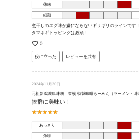
薄味
細麺
煮干しのエグ味が嫌にならないギリギリのラインです
タマネギトッピングは必須！
0
役に立った
レビューを共有
2024年11月30日
元祖新潟濃厚味噌 東横 特製味噌らーめん（ラーメン・味
抜群に美味い！
あっさり
薄味