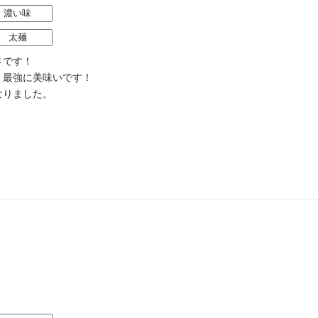
濃い味
太麺
さです！
！最強に美味いです！
なりました。
）