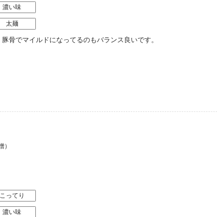
濃い味
太麺
！豚骨でマイルドになってるのもバランス良いです。
噌）
こってり
濃い味