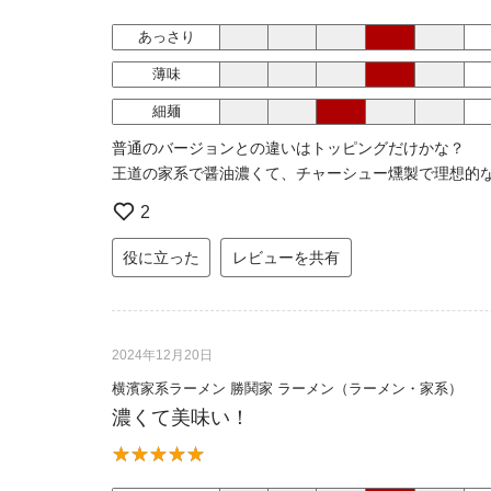
あっさり
薄味
細麺
普通のバージョンとの違いはトッピングだけかな？
王道の家系で醤油濃くて、チャーシュー燻製で理想的
2
役に立った
レビューを共有
2024年12月20日
横濱家系ラーメン 勝鬨家 ラーメン（ラーメン・家系）
濃くて美味い！