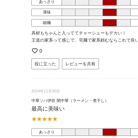
あっさり
薄味
細麺
具材もちゃんと入っててチャーシューもデカい！
王道の家系って感じで、宅麺で家系頼むならこれで良
0
役に立った
レビューを共有
2024年11月30日
中華ソバ伊吹 闇中華（ラーメン・煮干し）
最高に美味い
あっさり