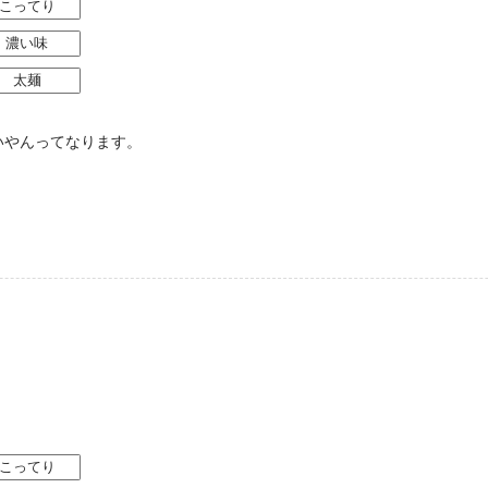
こってり
濃い味
太麺
いやんってなります。
こってり