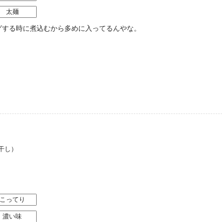
太麺
グする時に煮込むから多めに入ってるんやな。
干し）
こってり
濃い味