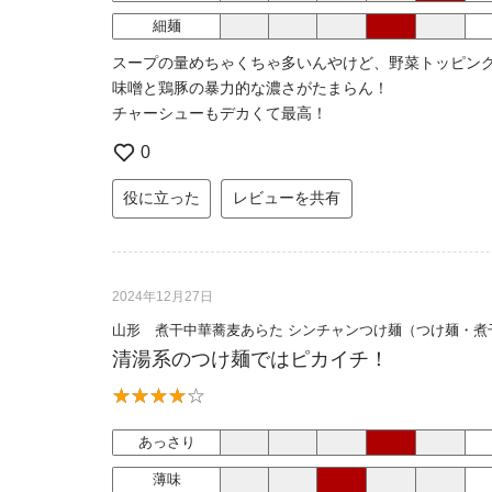
細麺
スープの量めちゃくちゃ多いんやけど、野菜トッピン
味噌と鶏豚の暴力的な濃さがたまらん！
チャーシューもデカくて最高！
0
役に立った
レビューを共有
2024年12月27日
山形 煮干中華蕎麦あらた シンチャンつけ麺（つけ麺・煮
清湯系のつけ麺ではピカイチ！
あっさり
薄味