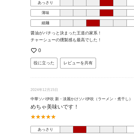
あっさり
薄味
細麺
醤油がバチっと決まった王道の家系！
チャーシューの燻製感も最高でした！
0
役に立った
レビューを共有
2024年12月15日
中華ソバ伊吹 新・淡麗かけソバ伊吹（ラーメン・煮干し）
めちゃ美味いです！
あっさり