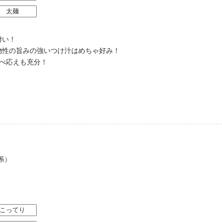
太麺
凄い！
物性の旨みの強いつけ汁はめちゃ好み！
べ応えも充分！
系）
こってり