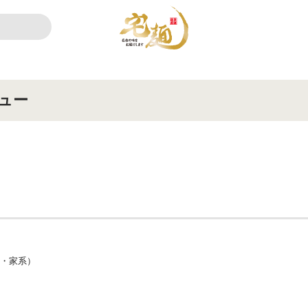
ュー
ン・家系）