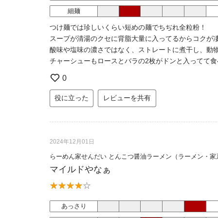
細麺
つけ麺では珍しいくらい短めの麺でちぢれ全粒粉！
スープが清湯のクセに背脂大量に入ってるからコクが
酸味や塩味の濃さではなく、ストレートに煮干し、動
チャーシューもロースとバラの2枚がドンと入ってて食
0
役に立った
レビューを共有
2024年12月01日
らーめん家せんだい とんこつ醤油ラーメン（ラーメン・家
マイルドやなぁ
あっさり