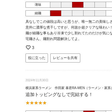
薄味
細麺
具なしでこの値段は高いと思うが、唯一無二の美味し
意外に濃厚な煮干しですが、何故か超クリアな味わい
麺が細麺な事もあり冷凍で少し割れてたのだけが気に
宅麺さん、麺割れ問題解決してよ。
3
役に立った
レビューを共有
2024年11月30日
横浜家系ラーメン 作田家 暴君RA-MEN（ラーメン・家系
追加トッピングなしで完結する！