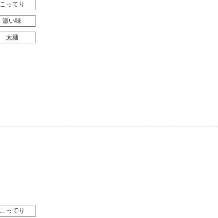
こってり
濃い味
太麺
こってり