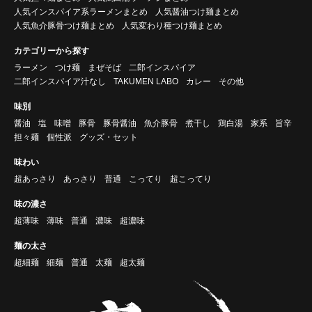
人気インスパイア系ラーメンまとめ
人気醤油つけ麺まとめ
人気魚介豚骨つけ麺まとめ
人気変わり種つけ麺まとめ
カテゴリーから探す
ラーメン
つけ麺
まぜそば
二郎インスパイア
二郎インスパイア汁なし
TAKUMEN LABO
カレー
その他
味別
醤油
塩
味噌
豚骨
豚骨醤油
魚介豚骨
煮干し
鶏白湯
家系
旨辛
担々麺
個性派
グッズ・セット
味わい
超あっさり
あっさり
普通
こってり
超こってり
味の濃さ
超薄味
薄味
普通
濃味
超濃味
麺の太さ
超細麺
細麺
普通
太麺
超太麺