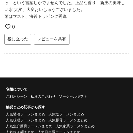
っ という言葉しかでませんでした。上品な香り 新庄の美味し
い水 大変、大変おいしゅうございました。
葱はマスト、海苔トッピング秀逸
0
役に立った
レビューを共有
宅麺について
ご利用シーン
私達のこだわり
ソーシャルギフト
解説まとめ記事から探す
人気醤油ラーメンまとめ
人気塩ラーメンまとめ
人気味噌ラーメンまとめ
人気豚骨ラーメンまとめ
人気魚介豚骨ラーメンまとめ
人気家系ラーメンまとめ
人気担々麺まとめ
人気鶏白湯ラーメンまとめ