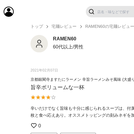
トップ
宅麺レビュー
RAMEN60の宅麺レビュ
RAMEN60
60代以上/男性
2021年02月07日
京都銀閣寺ますたにラーメン 辛旨ラーメンみそ風味 (大盛
旨辛ボリュームな一杯
辛いだけでなく旨味も十分に感じられるスープは、付属
枚と食べ応えあり。オススメトッピングの刻みネギを
0