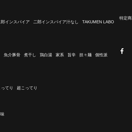
特定商
二郎インスパイア
二郎インスパイア汁なし
TAKUMEN LABO
油
魚介豚骨
煮干し
鶏白湯
家系
旨辛
担々麺
個性派
こってり
超こってり
濃味