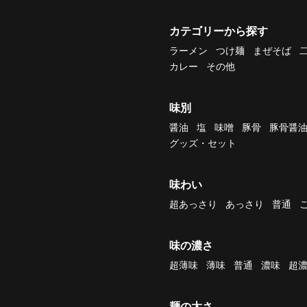
カテゴリーから探す
ラーメン
つけ麺
まぜそば
カレー
その他
味別
醤油
塩
味噌
豚骨
豚骨醤
グッズ・セット
味わい
超あっさり
あっさり
普通
味の濃さ
超薄味
薄味
普通
濃味
超
麺の太さ