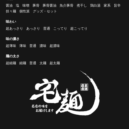
醤油
塩
味噌
豚骨
豚骨醤油
魚介豚骨
煮干し
鶏白湯
家系
旨辛
担々麺
個性派
グッズ・セット
味わい
超あっさり
あっさり
普通
こってり
超こってり
味の濃さ
超薄味
薄味
普通
濃味
超濃味
麺の太さ
超細麺
細麺
普通
太麺
超太麺