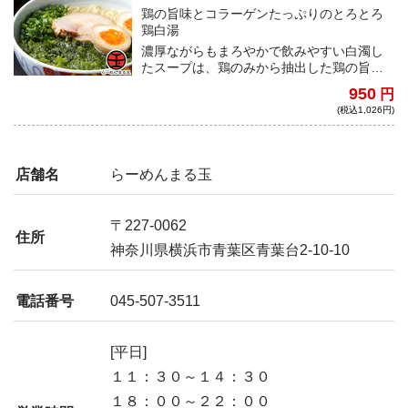
鶏の旨味とコラーゲンたっぷりのとろとろ
鶏白湯
濃厚ながらもまろやかで飲みやすい白濁し
たスープは、鶏のみから抽出した鶏の旨味
がしっかりとする白湯スープ。そこに磯の
950
円
香りを感じるあおさ海苔を合わせると、ほ
(税込1,026円)
ど良い塩分がスープに溶け込み、徐々に変
わっていく味が楽しめる一杯。
店舗名
らーめんまる玉
〒227-0062
住所
神奈川県横浜市青葉区青葉台2-10-10
電話番号
045-507-3511
[平日]
１１：３０～１４：３０
１８：００～２２：００