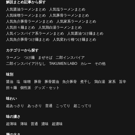
解説まとめ記事から探す
人気醤油ラーメンまとめ
人気塩ラーメンまとめ
人気味噌ラーメンまとめ
人気豚骨ラーメンまとめ
人気魚介豚骨ラーメンまとめ
人気家系ラーメンまとめ
人気担々麺まとめ
人気鶏白湯ラーメンまとめ
人気インスパイア系ラーメンまとめ
人気醤油つけ麺まとめ
人気魚介豚骨つけ麺まとめ
人気変わり種つけ麺まとめ
カテゴリーから探す
ラーメン
つけ麺
まぜそば
二郎インスパイア
二郎インスパイア汁なし
TAKUMEN LABO
カレー
その他
味別
醤油
塩
味噌
豚骨
豚骨醤油
魚介豚骨
煮干し
鶏白湯
家系
旨辛
担々麺
個性派
グッズ・セット
味わい
超あっさり
あっさり
普通
こってり
超こってり
味の濃さ
超薄味
薄味
普通
濃味
超濃味
麺の太さ