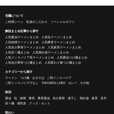
宅麺について
ご利用シーン
私達のこだわり
ソーシャルギフト
解説まとめ記事から探す
人気醤油ラーメンまとめ
人気塩ラーメンまとめ
人気味噌ラーメンまとめ
人気豚骨ラーメンまとめ
人気魚介豚骨ラーメンまとめ
人気家系ラーメンまとめ
人気担々麺まとめ
人気鶏白湯ラーメンまとめ
人気インスパイア系ラーメンまとめ
人気醤油つけ麺まとめ
人気魚介豚骨つけ麺まとめ
人気変わり種つけ麺まとめ
カテゴリーから探す
ラーメン
つけ麺
まぜそば
二郎インスパイア
二郎インスパイア汁なし
TAKUMEN LABO
カレー
その他
味別
醤油
塩
味噌
豚骨
豚骨醤油
魚介豚骨
煮干し
鶏白湯
家系
旨辛
担々麺
個性派
グッズ・セット
味わい