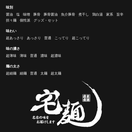
味別
醤油
塩
味噌
豚骨
豚骨醤油
魚介豚骨
煮干し
鶏白湯
家系
旨辛
担々麺
個性派
グッズ・セット
味わい
超あっさり
あっさり
普通
こってり
超こってり
味の濃さ
超薄味
薄味
普通
濃味
超濃味
麺の太さ
超細麺
細麺
普通
太麺
超太麺