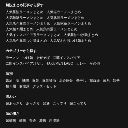
解説まとめ記事から探す
人気醤油ラーメンまとめ
人気塩ラーメンまとめ
人気味噌ラーメンまとめ
人気豚骨ラーメンまとめ
人気魚介豚骨ラーメンまとめ
人気家系ラーメンまとめ
人気担々麺まとめ
人気鶏白湯ラーメンまとめ
人気インスパイア系ラーメンまとめ
人気醤油つけ麺まとめ
人気魚介豚骨つけ麺まとめ
人気変わり種つけ麺まとめ
カテゴリーから探す
ラーメン
つけ麺
まぜそば
二郎インスパイア
二郎インスパイア汁なし
TAKUMEN LABO
カレー
その他
味別
醤油
塩
味噌
豚骨
豚骨醤油
魚介豚骨
煮干し
鶏白湯
家系
旨辛
担々麺
個性派
グッズ・セット
味わい
超あっさり
あっさり
普通
こってり
超こってり
味の濃さ
超薄味
薄味
普通
濃味
超濃味