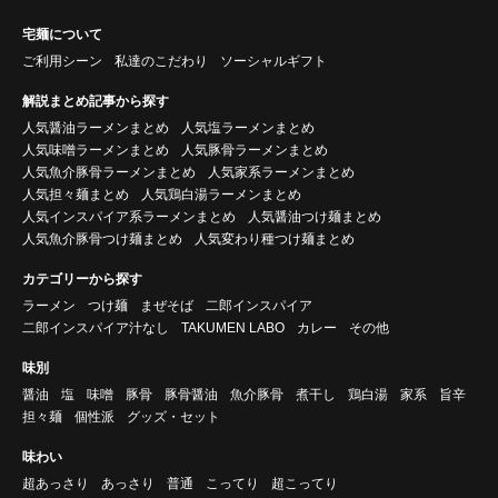
宅麺について
ご利用シーン
私達のこだわり
ソーシャルギフト
解説まとめ記事から探す
人気醤油ラーメンまとめ
人気塩ラーメンまとめ
人気味噌ラーメンまとめ
人気豚骨ラーメンまとめ
人気魚介豚骨ラーメンまとめ
人気家系ラーメンまとめ
人気担々麺まとめ
人気鶏白湯ラーメンまとめ
人気インスパイア系ラーメンまとめ
人気醤油つけ麺まとめ
人気魚介豚骨つけ麺まとめ
人気変わり種つけ麺まとめ
カテゴリーから探す
ラーメン
つけ麺
まぜそば
二郎インスパイア
二郎インスパイア汁なし
TAKUMEN LABO
カレー
その他
味別
醤油
塩
味噌
豚骨
豚骨醤油
魚介豚骨
煮干し
鶏白湯
家系
旨辛
担々麺
個性派
グッズ・セット
味わい
超あっさり
あっさり
普通
こってり
超こってり