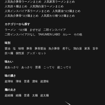
人気魚介豚骨ラーメンまとめ
人気家系ラーメンまとめ
人気担々麺まとめ
人気鶏白湯ラーメンまとめ
人気インスパイア系ラーメンまとめ
人気醤油つけ麺まとめ
人気魚介豚骨つけ麺まとめ
人気変わり種つけ麺まとめ
カテゴリーから探す
ラーメン
つけ麺
まぜそば
二郎インスパイア
二郎インスパイア汁なし
TAKUMEN LABO
カレー
その他
味別
醤油
塩
味噌
豚骨
豚骨醤油
魚介豚骨
煮干し
鶏白湯
家系
旨辛
担々麺
個性派
グッズ・セット
味わい
超あっさり
あっさり
普通
こってり
超こってり
味の濃さ
超薄味
薄味
普通
濃味
超濃味
麺の太さ
超細麺
細麺
普通
太麺
超太麺