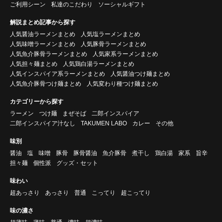
ご利用シーン
私達のこだわり
ソーシャルギフト
解説まとめ記事から探す
人気醤油ラーメンまとめ
人気塩ラーメンまとめ
人気味噌ラーメンまとめ
人気豚骨ラーメンまとめ
人気魚介豚骨ラーメンまとめ
人気家系ラーメンまとめ
人気担々麺まとめ
人気鶏白湯ラーメンまとめ
人気インスパイア系ラーメンまとめ
人気醤油つけ麺まとめ
人気魚介豚骨つけ麺まとめ
人気変わり種つけ麺まとめ
カテゴリーから探す
ラーメン
つけ麺
まぜそば
二郎インスパイア
二郎インスパイア汁なし
TAKUMEN LABO
カレー
その他
味別
醤油
塩
味噌
豚骨
豚骨醤油
魚介豚骨
煮干し
鶏白湯
家系
旨辛
担々麺
個性派
グッズ・セット
味わい
超あっさり
あっさり
普通
こってり
超こってり
味の濃さ