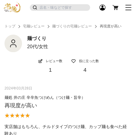
トップ
宅麺レビュー
麺づくりの宅麺レビュー
再現度が高い
麺づくり
20代/女性
レビュー数
役に立った数
1
4
2024年03月28日
麺処 井の庄 辛辛魚つけめん（つけ麺・旨辛）
再現度が高い
実店舗はもちろん、チルドタイプのつけ麺、カップ麺も食べた経
験あり