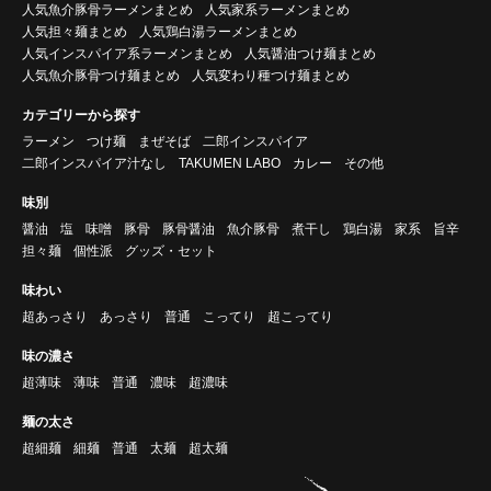
人気魚介豚骨ラーメンまとめ
人気家系ラーメンまとめ
人気担々麺まとめ
人気鶏白湯ラーメンまとめ
人気インスパイア系ラーメンまとめ
人気醤油つけ麺まとめ
人気魚介豚骨つけ麺まとめ
人気変わり種つけ麺まとめ
カテゴリーから探す
ラーメン
つけ麺
まぜそば
二郎インスパイア
二郎インスパイア汁なし
TAKUMEN LABO
カレー
その他
味別
醤油
塩
味噌
豚骨
豚骨醤油
魚介豚骨
煮干し
鶏白湯
家系
旨辛
担々麺
個性派
グッズ・セット
味わい
超あっさり
あっさり
普通
こってり
超こってり
味の濃さ
超薄味
薄味
普通
濃味
超濃味
麺の太さ
超細麺
細麺
普通
太麺
超太麺