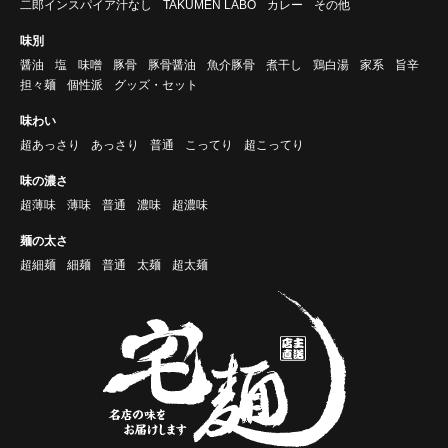
二郎インスパイア汁なし
TAKUMEN LABO
カレー
その他
味別
醤油
塩
味噌
豚骨
豚骨醤油
魚介豚骨
煮干し
鶏白湯
家系
旨辛
担々麺
個性派
グッズ・セット
味わい
超あっさり
あっさり
普通
こってり
超こってり
味の濃さ
超薄味
薄味
普通
濃味
超濃味
麺の太さ
超細麺
細麺
普通
太麺
超太麺