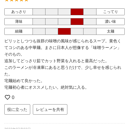
あっさり
こってり
薄味
濃い味
細麺
太麺
ピリッとしつつも抜群の味噌の風味が感じられるスープ。黄色く
てコシのある中華麺。まさに日本人が想像する「味噌ラーメン」
そのもの。
追加してどっさり茹でカット野菜を入れると最高だった。
このラーメンが冷凍庫にあると思うだけで、少し幸せを感じられ
た。
宅麺始めて良かった。
宅麺初心者にオススメしたい。絶対気に入る。
0
役に立った
レビューを共有