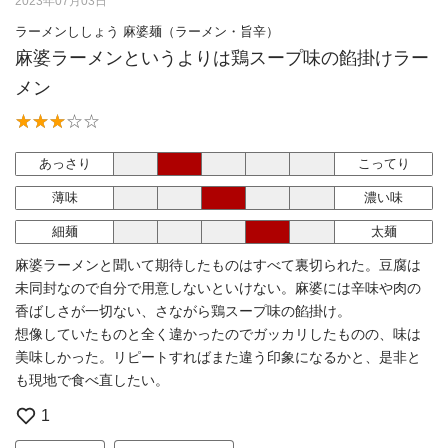
2023年07月03日
ラーメンししょう 麻婆麺（ラーメン・旨辛）
麻婆ラーメンというよりは鶏スープ味の餡掛けラー
メン
あっさり
こってり
薄味
濃い味
細麺
太麺
麻婆ラーメンと聞いて期待したものはすべて裏切られた。豆腐は
未同封なので自分で用意しないといけない。麻婆には辛味や肉の
香ばしさが一切ない、さながら鶏スープ味の餡掛け。
想像していたものと全く違かったのでガッカリしたものの、味は
美味しかった。リピートすればまた違う印象になるかと、是非と
も現地で食べ直したい。
1