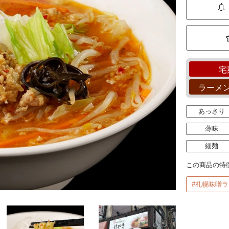
宅
ラーメ
あっさり
薄味
細麺
この商品の特
#札幌味噌