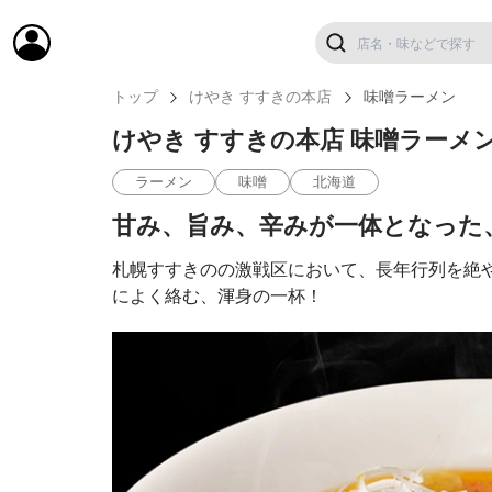
トップ
けやき すすきの本店
味噌ラーメン
けやき すすきの本店 味噌ラーメ
ラーメン
味噌
北海道
甘み、旨み、辛みが一体となった
札幌すすきのの激戦区において、長年行列を絶
によく絡む、渾身の一杯！