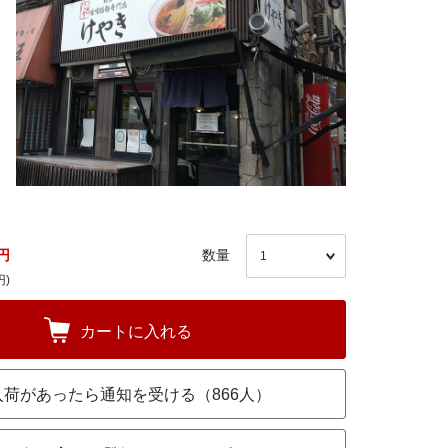
円
数量
円)
カートに入れる
入荷があったら通知を受ける（866人）