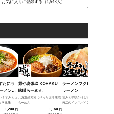
お気に入りに登録する（1,548人）
村岡
イン
ラス
すたにラ
麺や琥張玖 KOHAKU
ラーメンフクロウ 味噌
味噌らーめん
ラーメン
り・チャー
ーメン！甘みとコ
北海道産素材に拘った濃厚味噌
旨みと辛味が押し寄せる！唯一
みそ風味
らーめん
無二のインスパイア味噌！
1,200
1,150
1,200
円
円
円