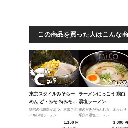
この商品を買った人はこんな
東京スタイルみそらー
ラーメンにっこう 鶏白
めん ど・みそ 特みそこ
湯塩ラーメン
ってり
味噌の伝道師が放つ、東京スタ
鶏の旨みがあふれる、まったり
イル味噌ラーメン
系鶏白湯塩ラーメン
1,150
1,000
円
円