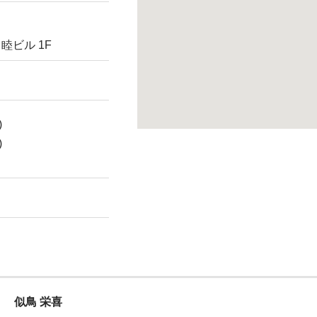
睦ビル 1F
)
)
似鳥 栄喜