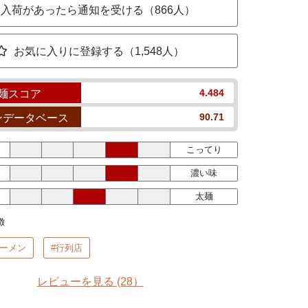
入荷があったら通知を受ける（866人）
お気に入りに登録する（1,548人）
4.484
麺スコア
90.71
ンデータベース
こってり
濃い味
太麺
徴
ラーメン
#行列店
レビューを見る
(28）