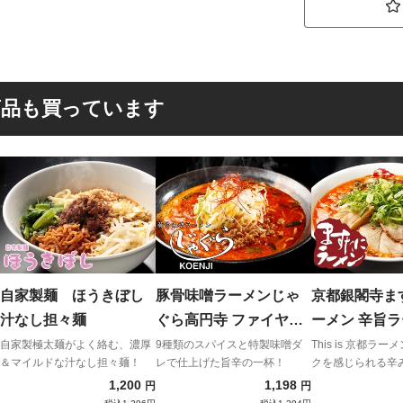
商品も買っています
自家製麺 ほうきぼし
豚骨味噌ラーメンじゃ
京都銀閣寺ま
汁なし担々麺
ぐら高円寺 ファイヤー
ーメン 辛旨ラーメンみ
ジャグラ
そ風味 (大盛
自家製極太麺がよく絡む、濃厚
9種類のスパイスと特製味噌ダ
This is 京都ラ
＆マイルドな汁なし担々麺！
レで仕上げた旨辛の一杯！
クを感じられる辛
シュー5枚)
1,200
1,198
円
円