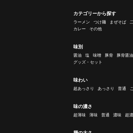
カテゴリーから探す
ラーメン
つけ麺
まぜそば
カレー
その他
味別
醤油
塩
味噌
豚骨
豚骨醤
グッズ・セット
味わい
超あっさり
あっさり
普通
味の濃さ
超薄味
薄味
普通
濃味
超
麺の太さ