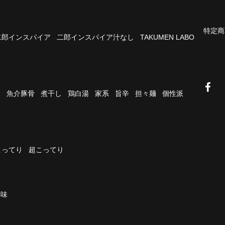
特定商
二郎インスパイア
二郎インスパイア汁なし
TAKUMEN LABO
油
魚介豚骨
煮干し
鶏白湯
家系
旨辛
担々麺
個性派
こってり
超こってり
濃味