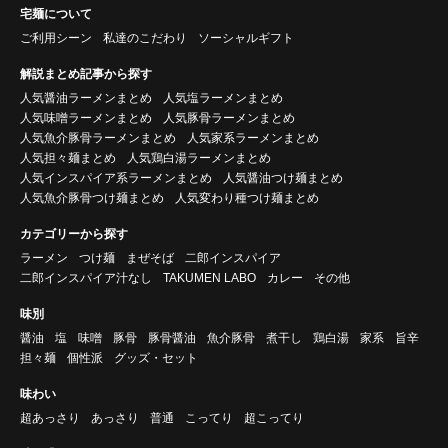
宅麺について
ご利用シーン
私達のこだわり
ソーシャルギフト
解説まとめ記事から探す
人気醤油ラーメンまとめ
人気塩ラーメンまとめ
人気味噌ラーメンまとめ
人気豚骨ラーメンまとめ
人気魚介豚骨ラーメンまとめ
人気家系ラーメンまとめ
人気担々麺まとめ
人気鶏白湯ラーメンまとめ
人気インスパイア系ラーメンまとめ
人気醤油つけ麺まとめ
人気魚介豚骨つけ麺まとめ
人気変わり種つけ麺まとめ
カテゴリーから探す
ラーメン
つけ麺
まぜそば
二郎インスパイア
二郎インスパイア汁なし
TAKUMEN LABO
カレー
その他
味別
醤油
塩
味噌
豚骨
豚骨醤油
魚介豚骨
煮干し
鶏白湯
家系
旨辛
担々麺
個性派
グッズ・セット
味わい
超あっさり
あっさり
普通
こってり
超こってり