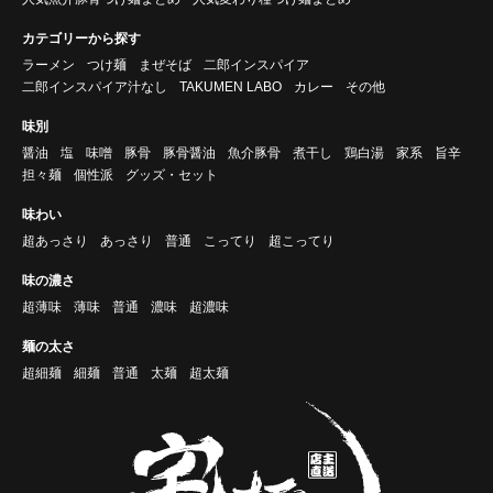
カテゴリーから探す
ラーメン
つけ麺
まぜそば
二郎インスパイア
二郎インスパイア汁なし
TAKUMEN LABO
カレー
その他
味別
醤油
塩
味噌
豚骨
豚骨醤油
魚介豚骨
煮干し
鶏白湯
家系
旨辛
担々麺
個性派
グッズ・セット
味わい
超あっさり
あっさり
普通
こってり
超こってり
味の濃さ
超薄味
薄味
普通
濃味
超濃味
麺の太さ
超細麺
細麺
普通
太麺
超太麺