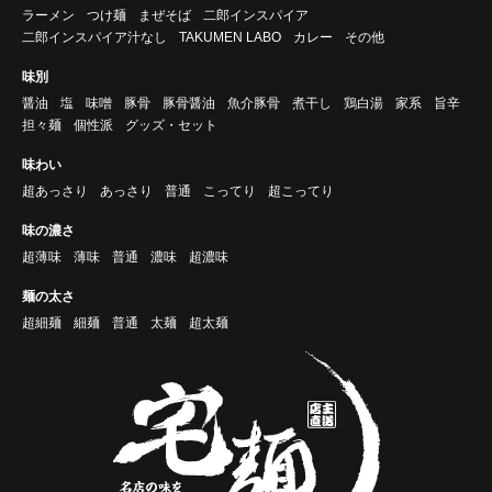
ラーメン
つけ麺
まぜそば
二郎インスパイア
二郎インスパイア汁なし
TAKUMEN LABO
カレー
その他
味別
醤油
塩
味噌
豚骨
豚骨醤油
魚介豚骨
煮干し
鶏白湯
家系
旨辛
担々麺
個性派
グッズ・セット
味わい
超あっさり
あっさり
普通
こってり
超こってり
味の濃さ
超薄味
薄味
普通
濃味
超濃味
麺の太さ
超細麺
細麺
普通
太麺
超太麺