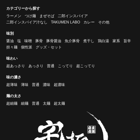
カテゴリーから探す
ラーメン
つけ麺
まぜそば
二郎インスパイア
二郎インスパイア汁なし
TAKUMEN LABO
カレー
その他
味別
醤油
塩
味噌
豚骨
豚骨醤油
魚介豚骨
煮干し
鶏白湯
家系
旨辛
担々麺
個性派
グッズ・セット
味わい
超あっさり
あっさり
普通
こってり
超こってり
味の濃さ
超薄味
薄味
普通
濃味
超濃味
麺の太さ
超細麺
細麺
普通
太麺
超太麺