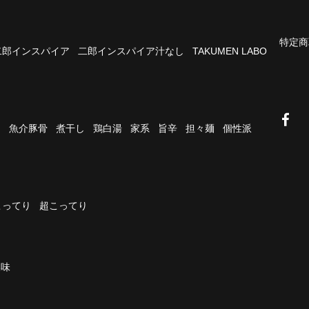
特定商
二郎インスパイア
二郎インスパイア汁なし
TAKUMEN LABO
油
魚介豚骨
煮干し
鶏白湯
家系
旨辛
担々麺
個性派
こってり
超こってり
濃味