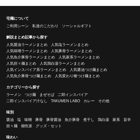
宅麺について
ご利用シーン
私達のこだわり
ソーシャルギフト
解説まとめ記事から探す
人気醤油ラーメンまとめ
人気塩ラーメンまとめ
人気味噌ラーメンまとめ
人気豚骨ラーメンまとめ
人気魚介豚骨ラーメンまとめ
人気家系ラーメンまとめ
人気担々麺まとめ
人気鶏白湯ラーメンまとめ
人気インスパイア系ラーメンまとめ
人気醤油つけ麺まとめ
人気魚介豚骨つけ麺まとめ
人気変わり種つけ麺まとめ
カテゴリーから探す
ラーメン
つけ麺
まぜそば
二郎インスパイア
二郎インスパイア汁なし
TAKUMEN LABO
カレー
その他
味別
醤油
塩
味噌
豚骨
豚骨醤油
魚介豚骨
煮干し
鶏白湯
家系
旨辛
担々麺
個性派
グッズ・セット
味わい