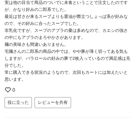
実は他の目当て商品のついでに未食ということで注文したのです
が、かなり好みの二郎系でした。
最近は甘さが来るスープよりも醤油が際立つしょっぱ系が好みな
ので、その好みに合ったスープでした。
非乳化ですが、スープのアブラの量は多めなので、カエシの強さ
の中にもアブラのまろやかさがあります。
麺の美味さも間違いありません。
宅麺さんの二郎系の商品の中では、やや豚が薄く切ってある気も
しますが、バラロールの好みの豚で2枚入っているので満足感は充
分でした。
常に購入できる状況のようなので、次回もカートには加えたいと
思います。
0
役に立った
レビューを共有