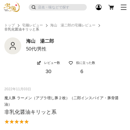
トップ
宅麺レビュー
海山 湯二郎の宅麺レビュー
非乳化醤油キリッと系
海山 湯二郎
50代/男性
レビュー数
役に立った数
30
6
2022年11月03日
魔人豚 ラーメン（アブラ増し豚２枚）（二郎インスパイア・豚骨醤
油）
非乳化醤油キリッと系