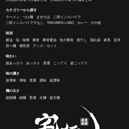
カテゴリーから探す
ラーメン
つけ麺
まぜそば
二郎インスパイア
二郎インスパイア汁なし
TAKUMEN LABO
カレー
その他
味別
醤油
塩
味噌
豚骨
豚骨醤油
魚介豚骨
煮干し
鶏白湯
家系
旨辛
担々麺
個性派
グッズ・セット
味わい
超あっさり
あっさり
普通
こってり
超こってり
味の濃さ
超薄味
薄味
普通
濃味
超濃味
麺の太さ
超細麺
細麺
普通
太麺
超太麺