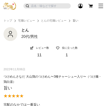
トップ
宅麺レビュー
とんの宅麺レビュー
旨い
とん
20代/男性
レビュー数
役に立った数
11
1
2022年11月06日
つけめんさなだ 大山鶏のつけめん〜3種チャーシュー入り〜（つけ麺・
鶏白湯）
旨い
宅配のなかでは一番旨い