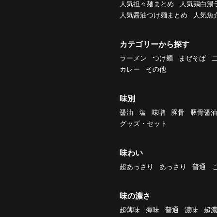
人気担々麺まとめ
人気鶏白湯
人気醤油つけ麺まとめ
人気魚
カテゴリーから探す
ラーメン
つけ麺
まぜそば
カレー
その他
味別
醤油
塩
味噌
豚骨
豚骨醤
グッズ・セット
味わい
超あっさり
あっさり
普通
味の濃さ
超薄味
薄味
普通
濃味
超