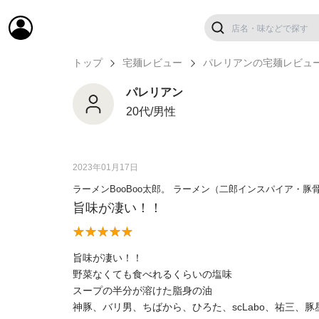
トップ
宅麺レビュー
パレリアンの宅麺レビュ
パレリアン
20代/男性
2023年01月17日
ラーメンBooBoo太郎。 ラーメン（二郎インスパイア・豚
旨味が凄い！！
旨味が凄い！！
野菜なくても食べれるくらいの塩味
スープの半分が溶けた脂身の油
神豚、バリ男、ちばから、ひろた、scLabo、祐三