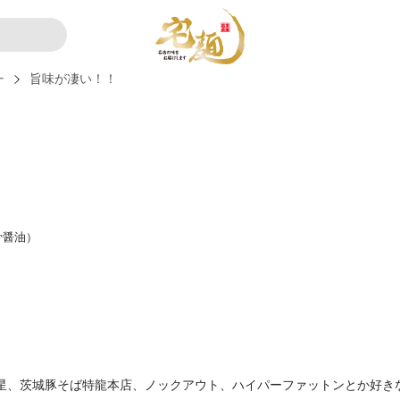
ー
旨味が凄い！！
骨醤油）
、豚星、茨城豚そば特龍本店、ノックアウト、ハイパーファットンとか好き