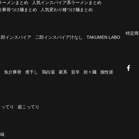
ラーメンまとめ
人気インスパイア系ラーメンまとめ
介豚骨つけ麺まとめ
人気変わり種つけ麺まとめ
特定商
二郎インスパイア
二郎インスパイア汁なし
TAKUMEN LABO
油
魚介豚骨
煮干し
鶏白湯
家系
旨辛
担々麺
個性派
こってり
超こってり
濃味