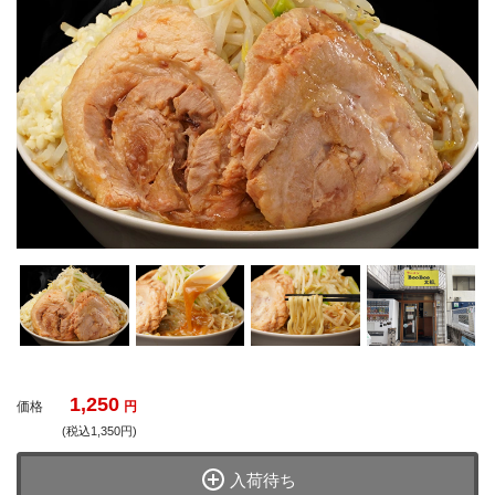
1,250
価格
円
(税込1,350円)
入荷待ち