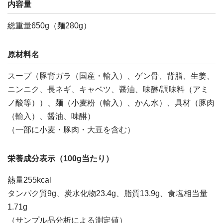
内容量
総重量650g（麺280g）
原材料名
スープ（豚背ガラ（国産・輸入）、ゲン骨、背脂、生姜、
ニンニク、長ネギ、キャベツ、醤油、味醂/調味料（アミ
ノ酸等））、麺（小麦粉（輸入）、かん水）、具材（豚肉
（輸入）、醤油、味醂）
（一部に小麦・豚肉・大豆を含む）
栄養成分表示（100g当たり）
熱量255kcal
タンパク質9g、炭水化物23.4g、脂質13.9g、食塩相当量
1.71g
（サンプル品分析による測定値）