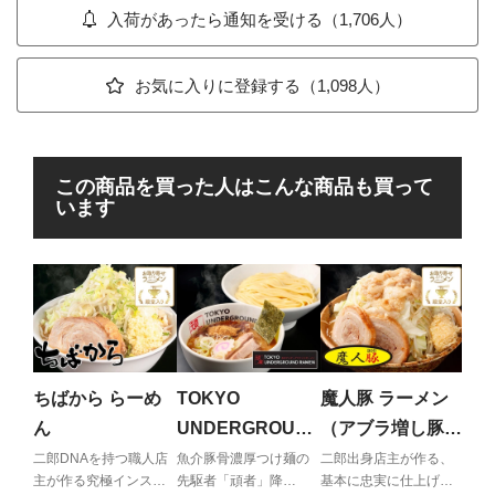
入荷があったら通知を受ける（1,706人）
お気に入りに登録する（1,098人）
この商品を買った人はこんな商品も買って
います
蔵
（
別
静岡
醤油
ちばから らーめ
TOKYO
魔人豚 ラーメン
ん
UNDERGROUN
（アブラ増し豚２
D RAMEN 頑者
枚）
二郎DNAを持つ職人店
魚介豚骨濃厚つけ麺の
二郎出身店主が作る、
主が作る究極インスパ
先駆者「頑者」降
基本に忠実に仕上げら
つけめん（濃厚）