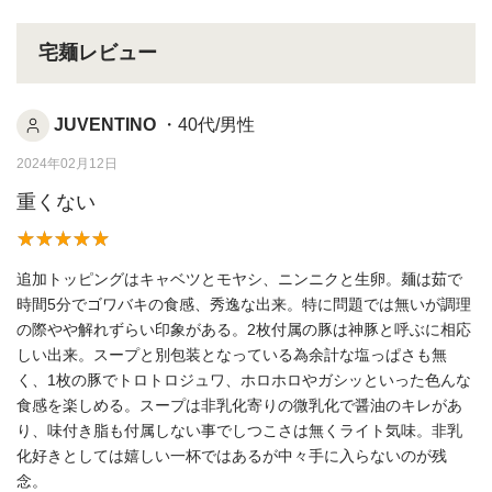
宅麺レビュー
JUVENTINO
・40代/男性
2024年02月12日
重くない
追加トッピングはキャベツとモヤシ、ニンニクと生卵。麺は茹で
時間5分でゴワバキの食感、秀逸な出来。特に問題では無いが調理
の際やや解れずらい印象がある。2枚付属の豚は神豚と呼ぶに相応
しい出来。スープと別包装となっている為余計な塩っぱさも無
く、1枚の豚でトロトロジュワ、ホロホロやガシッといった色んな
食感を楽しめる。スープは非乳化寄りの微乳化で醤油のキレがあ
り、味付き脂も付属しない事でしつこさは無くライト気味。非乳
化好きとしては嬉しい一杯ではあるが中々手に入らないのが残
念。