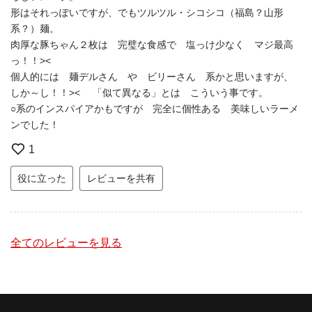
形はそれっぽいですが、でもツルツル・シコシコ（福島？山形
系？）麺。
肉厚な豚ちゃん２枚は 完璧な食感で 塩っけ少なく マジ最高
っ！！><
個人的には 麺デルさん や ビリーさん 系かと思いますが、
しか～し！！>< 「似て異なる」とは こういう事です。
○系のインスパイアかもですが 完全に個性ある 美味しいラーメ
ンでした！
1
役に立った
レビューを共有
全てのレビューを見る