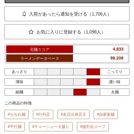
入荷があったら通知を受ける（1,706人）
お気に入りに登録する（1,098人）
4.833
宅麺スコア
98.208
ラーメンデータベース
あっさり
こってり
薄味
濃い味
細麺
太麺
この商品の特徴
#ちぢれ麺
#行列店
#名店出身店主
#自家製麺
#平打麺
#チャーシュー大盛り
#微乳化スープ