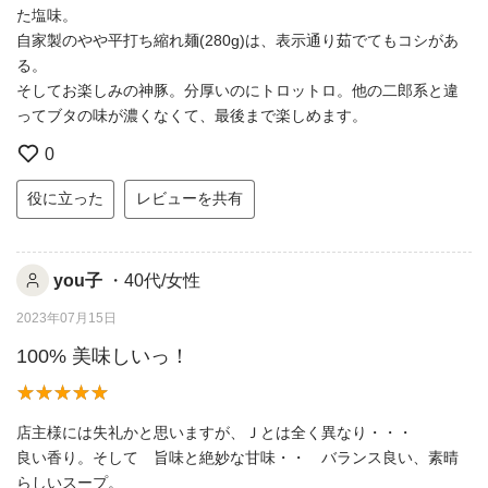
た塩味。
自家製のやや平打ち縮れ麺(280g)は、表示通り茹でてもコシがあ
る。
そしてお楽しみの神豚。分厚いのにトロットロ。他の二郎系と違
ってブタの味が濃くなくて、最後まで楽しめます。
0
役に立った
レビューを共有
you子
・40代/女性
2023年07月15日
100% 美味しいっ！
店主様には失礼かと思いますが、Ｊとは全く異なり・・・
良い香り。そして 旨味と絶妙な甘味・・ バランス良い、素晴
らしいスープ。