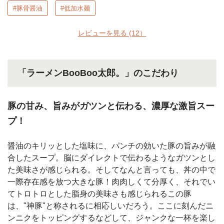
#豚骨醤油
#低加水麺
レビューを見る
(12）
「ラーメンBooBoo太郎。」のこだわり
豚の甘み、旨みがガツンと伝わる、濃厚な激旨スー
プ！
醤油のキリッとした塩味に、パンチの効いた豚の旨みが融
合したスープ。脳にダイレクトで伝わるようなガツンとし
た美味さが感じられる。そしてなんと言っても、丼の中で
一際存在感を放つ大きな豚！肉肉しくて分厚く、それでい
てトロトロとした脂身の美味さも感じられるこの豚
は、"神豚"と称されるに相応しいだろう。ここに刻んだニ
ンニクをトッピングするなどして、ジャンクな一杯を楽し