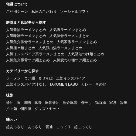
宅麺について
ご利用シーン
私達のこだわり
ソーシャルギフト
解説まとめ記事から探す
人気醤油ラーメンまとめ
人気塩ラーメンまとめ
人気味噌ラーメンまとめ
人気豚骨ラーメンまとめ
人気魚介豚骨ラーメンまとめ
人気家系ラーメンまとめ
人気担々麺まとめ
人気鶏白湯ラーメンまとめ
人気インスパイア系ラーメンまとめ
人気醤油つけ麺まとめ
人気魚介豚骨つけ麺まとめ
人気変わり種つけ麺まとめ
カテゴリーから探す
ラーメン
つけ麺
まぜそば
二郎インスパイア
二郎インスパイア汁なし
TAKUMEN LABO
カレー
その他
味別
醤油
塩
味噌
豚骨
豚骨醤油
魚介豚骨
煮干し
鶏白湯
家系
旨辛
担々麺
個性派
グッズ・セット
味わい
超あっさり
あっさり
普通
こってり
超こってり