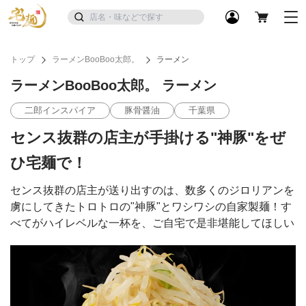
トップ
ラーメンBooBoo太郎。
ラーメン
ラーメンBooBoo太郎。 ラーメン
二郎インスパイア
豚骨醤油
千葉県
センス抜群の店主が手掛ける"神豚"をぜ
ひ宅麺で！
センス抜群の店主が送り出すのは、数多くのジロリアンを
虜にしてきたトロトロの"神豚"とワシワシの自家製麺！す
べてがハイレベルな一杯を、ご自宅で是非堪能してほしい