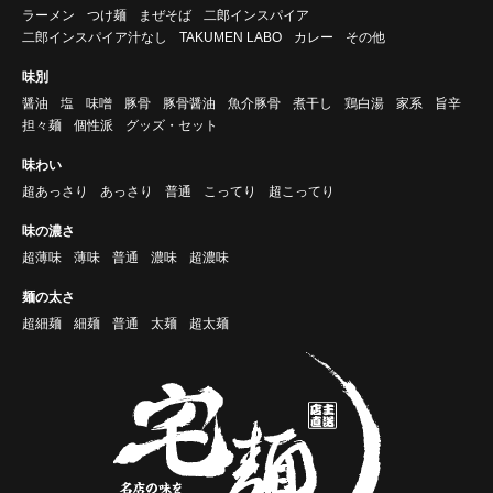
ラーメン
つけ麺
まぜそば
二郎インスパイア
二郎インスパイア汁なし
TAKUMEN LABO
カレー
その他
味別
醤油
塩
味噌
豚骨
豚骨醤油
魚介豚骨
煮干し
鶏白湯
家系
旨辛
担々麺
個性派
グッズ・セット
味わい
超あっさり
あっさり
普通
こってり
超こってり
味の濃さ
超薄味
薄味
普通
濃味
超濃味
麺の太さ
超細麺
細麺
普通
太麺
超太麺