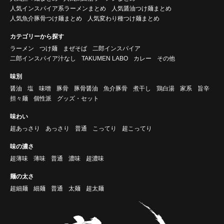
人気インスパイア系ラーメンまとめ
人気醤油つけ麺まとめ
人気魚介豚骨つけ麺まとめ
人気変わり種つけ麺まとめ
カテゴリーから探す
ラーメン
つけ麺
まぜそば
二郎インスパイア
二郎インスパイア汁なし
TAKUMEN LABO
カレー
その他
味別
醤油
塩
味噌
豚骨
豚骨醤油
魚介豚骨
煮干し
鶏白湯
家系
旨辛
担々麺
個性派
グッズ・セット
味わい
超あっさり
あっさり
普通
こってり
超こってり
味の濃さ
超薄味
薄味
普通
濃味
超濃味
麺の太さ
超細麺
細麺
普通
太麺
超太麺