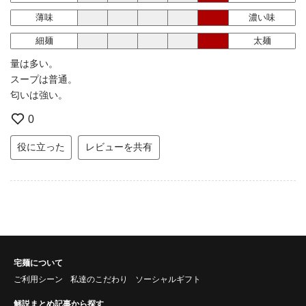
薄味
濃い味
細麺
太麺
量は多い。
スープは普通。
匂いは強い。
0
役に立った
レビューを共有
宅麺について
ご利用シーン
私達のこだわり
ソーシャルギフト
解説まとめ記事から探す