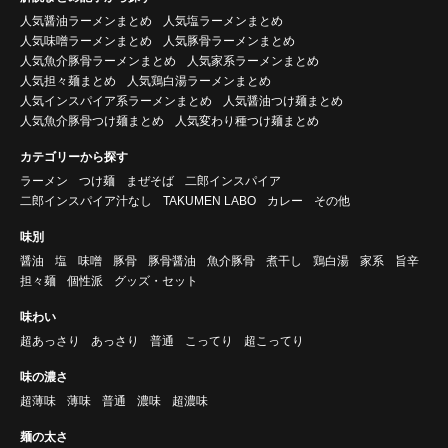
人気醤油ラーメンまとめ
人気塩ラーメンまとめ
人気味噌ラーメンまとめ
人気豚骨ラーメンまとめ
人気魚介豚骨ラーメンまとめ
人気家系ラーメンまとめ
人気担々麺まとめ
人気鶏白湯ラーメンまとめ
人気インスパイア系ラーメンまとめ
人気醤油つけ麺まとめ
人気魚介豚骨つけ麺まとめ
人気変わり種つけ麺まとめ
カテゴリーから探す
ラーメン
つけ麺
まぜそば
二郎インスパイア
二郎インスパイア汁なし
TAKUMEN LABO
カレー
その他
味別
醤油
塩
味噌
豚骨
豚骨醤油
魚介豚骨
煮干し
鶏白湯
家系
旨辛
担々麺
個性派
グッズ・セット
味わい
超あっさり
あっさり
普通
こってり
超こってり
味の濃さ
超薄味
薄味
普通
濃味
超濃味
麺の太さ