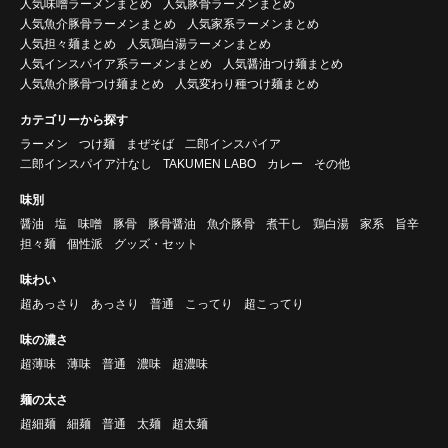
人気味噌ラーメンまとめ
人気豚骨ラーメンまとめ
人気魚介豚骨ラーメンまとめ
人気家系ラーメンまとめ
人気担々麺まとめ
人気鶏白湯ラーメンまとめ
人気インスパイア系ラーメンまとめ
人気醤油つけ麺まとめ
人気魚介豚骨つけ麺まとめ
人気変わり種つけ麺まとめ
カテゴリーから探す
ラーメン
つけ麺
まぜそば
二郎インスパイア
二郎インスパイア汁なし
TAKUMEN LABO
カレー
その他
味別
醤油
塩
味噌
豚骨
豚骨醤油
魚介豚骨
煮干し
鶏白湯
家系
旨辛
担々麺
個性派
グッズ・セット
味わい
超あっさり
あっさり
普通
こってり
超こってり
味の濃さ
超薄味
薄味
普通
濃味
超濃味
麺の太さ
超細麺
細麺
普通
太麺
超太麺