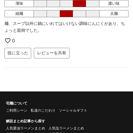
薄味
濃い味
細麺
太麺
麺、スープ以外に鍋にいれてはいけない調味にんにくがあり、ち
ょっと面倒でした。
0
役に立った
レビューを共有
宅麺について
ご利用シーン
私達のこだわり
ソーシャルギフト
解説まとめ記事から探す
人気醤油ラーメンまとめ
人気塩ラーメンまとめ