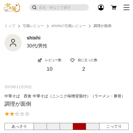
トップ
宅麺レビュー
shishiの宅麺レビュー
調理が面倒
shishi
30代/男性
レビュー数
役に立った数
10
2
2023年11月20日
中華そば 西食 中華そば（ニンニク味噌背脂付）（ラーメン・豚骨）
調理が面倒
あっさり
こってり