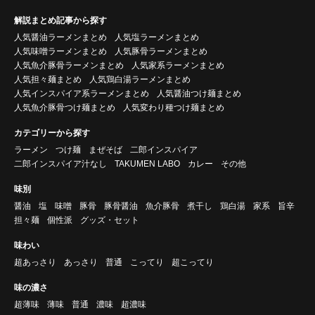
解説まとめ記事から探す
人気醤油ラーメンまとめ
人気塩ラーメンまとめ
人気味噌ラーメンまとめ
人気豚骨ラーメンまとめ
人気魚介豚骨ラーメンまとめ
人気家系ラーメンまとめ
人気担々麺まとめ
人気鶏白湯ラーメンまとめ
人気インスパイア系ラーメンまとめ
人気醤油つけ麺まとめ
人気魚介豚骨つけ麺まとめ
人気変わり種つけ麺まとめ
カテゴリーから探す
ラーメン
つけ麺
まぜそば
二郎インスパイア
二郎インスパイア汁なし
TAKUMEN LABO
カレー
その他
味別
醤油
塩
味噌
豚骨
豚骨醤油
魚介豚骨
煮干し
鶏白湯
家系
旨辛
担々麺
個性派
グッズ・セット
味わい
超あっさり
あっさり
普通
こってり
超こってり
味の濃さ
超薄味
薄味
普通
濃味
超濃味