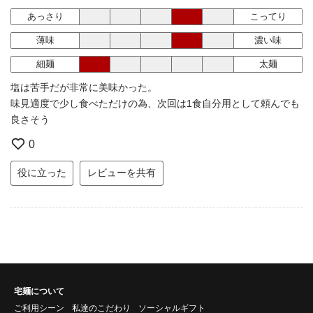
あっさり
こってり
薄味
濃い味
細麺
太麺
塩は苦手だが非常に美味かった。
味見適度で少し食べただけの為、次回は1食自分用として頼んでも
良さそう
0
役に立った
レビューを共有
宅麺について
ご利用シーン
私達のこだわり
ソーシャルギフト