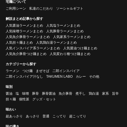
宅麺について
ご利用シーン
私達のこだわり
ソーシャルギフト
解説まとめ記事から探す
人気醤油ラーメンまとめ
人気塩ラーメンまとめ
人気味噌ラーメンまとめ
人気豚骨ラーメンまとめ
人気魚介豚骨ラーメンまとめ
人気家系ラーメンまとめ
人気担々麺まとめ
人気鶏白湯ラーメンまとめ
人気インスパイア系ラーメンまとめ
人気醤油つけ麺まとめ
人気魚介豚骨つけ麺まとめ
人気変わり種つけ麺まとめ
カテゴリーから探す
ラーメン
つけ麺
まぜそば
二郎インスパイア
二郎インスパイア汁なし
TAKUMEN LABO
カレー
その他
味別
醤油
塩
味噌
豚骨
豚骨醤油
魚介豚骨
煮干し
鶏白湯
家系
旨辛
担々麺
個性派
グッズ・セット
味わい
超あっさり
あっさり
普通
こってり
超こってり
味の濃さ