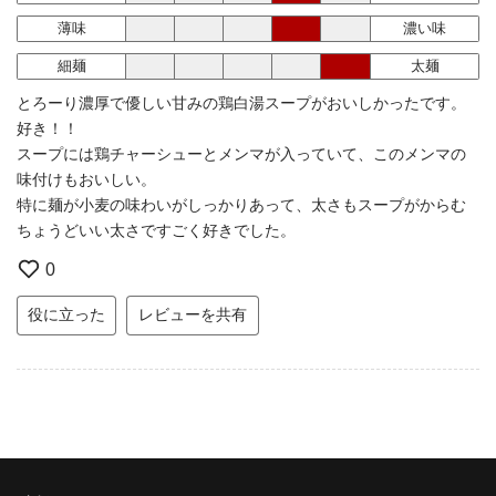
薄味
濃い味
細麺
太麺
とろーり濃厚で優しい甘みの鶏白湯スープがおいしかったです。
好き！！
スープには鶏チャーシューとメンマが入っていて、このメンマの
味付けもおいしい。
特に麺が小麦の味わいがしっかりあって、太さもスープがからむ
ちょうどいい太さですごく好きでした。
0
役に立った
レビューを共有