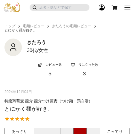
トップ
宅麺レビュー
きたろうの宅麺レビュー
とにかく麺が好き。
きたろう
30代/女性
レビュー数
役に立った数
5
3
2024年12月04日
特級鶏蕎麦 龍介 龍介つけ蕎麦（つけ麺・鶏白湯）
とにかく麺が好き。
あっさり
こってり