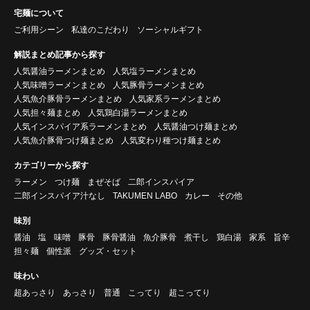
宅麺について
ご利用シーン
私達のこだわり
ソーシャルギフト
解説まとめ記事から探す
人気醤油ラーメンまとめ
人気塩ラーメンまとめ
人気味噌ラーメンまとめ
人気豚骨ラーメンまとめ
人気魚介豚骨ラーメンまとめ
人気家系ラーメンまとめ
人気担々麺まとめ
人気鶏白湯ラーメンまとめ
人気インスパイア系ラーメンまとめ
人気醤油つけ麺まとめ
人気魚介豚骨つけ麺まとめ
人気変わり種つけ麺まとめ
カテゴリーから探す
ラーメン
つけ麺
まぜそば
二郎インスパイア
二郎インスパイア汁なし
TAKUMEN LABO
カレー
その他
味別
醤油
塩
味噌
豚骨
豚骨醤油
魚介豚骨
煮干し
鶏白湯
家系
旨辛
担々麺
個性派
グッズ・セット
味わい
超あっさり
あっさり
普通
こってり
超こってり