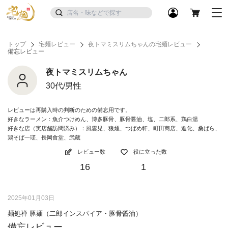
トップ
宅麺レビュー
夜トマミスリムちゃんの宅麺レビュー
備忘レビュー
夜トマミスリムちゃん
30代/男性
レビューは再購入時の判断のための備忘用です。
好きなラーメン：魚介つけめん、博多豚骨、豚骨醤油、塩、二郎系、鶏白湯
好きな店（実店舗訪問済み）：風雲児、狼煙、つばめ軒、町田商店、進化、桑ばら、
鶏そば一瑳、長岡食堂、武蔵
レビュー数
役に立った数
16
1
2025年01月03日
麺処禅 豚麺（二郎インスパイア・豚骨醤油）
備忘レビュー