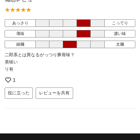
あっさり
こってり
薄味
濃い味
細麺
太麺
二郎系とは異なるがっつり豚骨味？
美味い
リ有
1
役に立った
レビューを共有