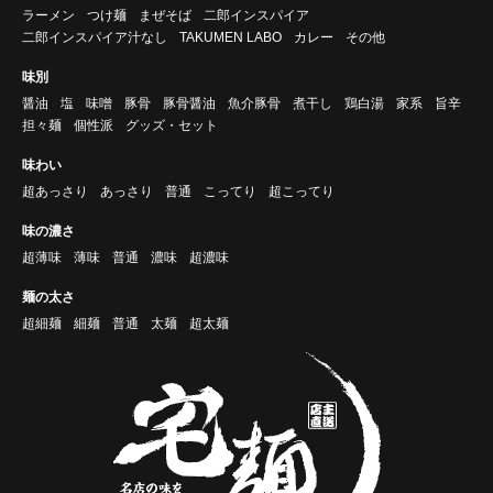
ラーメン
つけ麺
まぜそば
二郎インスパイア
二郎インスパイア汁なし
TAKUMEN LABO
カレー
その他
味別
醤油
塩
味噌
豚骨
豚骨醤油
魚介豚骨
煮干し
鶏白湯
家系
旨辛
担々麺
個性派
グッズ・セット
味わい
超あっさり
あっさり
普通
こってり
超こってり
味の濃さ
超薄味
薄味
普通
濃味
超濃味
麺の太さ
超細麺
細麺
普通
太麺
超太麺