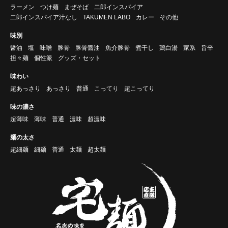
ラーメン
つけ麺
まぜそば
二郎インスパイア
二郎インスパイア汁なし
TAKUMEN LABO
カレー
その他
味別
醤油
塩
味噌
豚骨
豚骨醤油
魚介豚骨
煮干し
鶏白湯
家系
旨辛
担々麺
個性派
グッズ・セット
味わい
超あっさり
あっさり
普通
こってり
超こってり
味の濃さ
超薄味
薄味
普通
濃味
超濃味
麺の太さ
超細麺
細麺
普通
太麺
超太麺