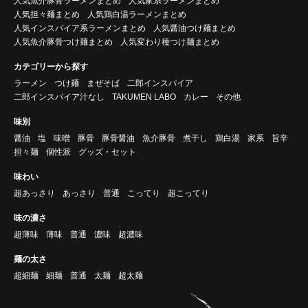
人気魚介豚骨ラーメンまとめ
人気家系ラーメンまとめ
人気担々麺まとめ
人気鶏白湯ラーメンまとめ
人気インスパイア系ラーメンまとめ
人気醤油つけ麺まとめ
人気魚介豚骨つけ麺まとめ
人気変わり種つけ麺まとめ
カテゴリーから探す
ラーメン
つけ麺
まぜそば
二郎インスパイア
二郎インスパイア汁なし
TAKUMEN LABO
カレー
その他
味別
醤油
塩
味噌
豚骨
豚骨醤油
魚介豚骨
煮干し
鶏白湯
家系
旨辛
担々麺
個性派
グッズ・セット
味わい
超あっさり
あっさり
普通
こってり
超こってり
味の濃さ
超薄味
薄味
普通
濃味
超濃味
麺の太さ
超細麺
細麺
普通
太麺
超太麺