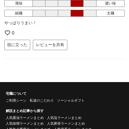
薄味
濃い味
細麺
太麺
やっぱりうまい！
0
役に立った
レビューを共有
宅麺について
ご利用シーン
私達のこだわり
ソーシャルギフト
解説まとめ記事から探す
人気醤油ラーメンまとめ
人気塩ラーメンまとめ
人気味噌ラーメンまとめ
人気豚骨ラーメンまとめ