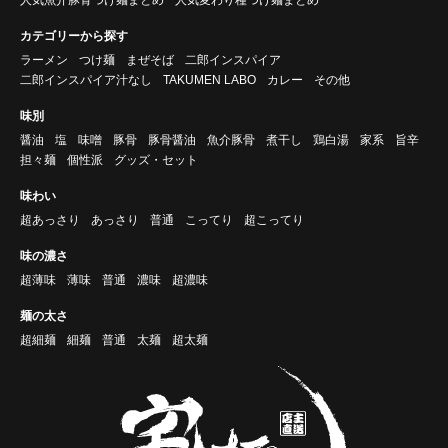
カテゴリーから探す
ラーメン
つけ麺
まぜそば
二郎インスパイア
二郎インスパイア汁なし
TAKUMEN LABO
カレー
その他
味別
醤油
塩
味噌
豚骨
豚骨醤油
魚介豚骨
煮干し
鶏白湯
家系
旨辛
担々麺
個性派
グッズ・セット
味わい
超あっさり
あっさり
普通
こってり
超こってり
味の濃さ
超薄味
薄味
普通
濃味
超濃味
麺の太さ
超細麺
細麺
普通
太麺
超太麺