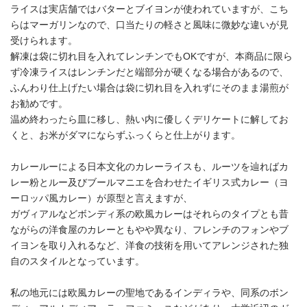
ライスは実店舗ではバターとブイヨンが使われていますが、こち
らはマーガリンなので、口当たりの軽さと風味に微妙な違いが見
受けられます。
解凍は袋に切れ目を入れてレンチンでもOKですが、本商品に限ら
ず冷凍ライスはレンチンだと端部分が硬くなる場合があるので、
ふんわり仕上げたい場合は袋に切れ目を入れずにそのまま湯煎が
お勧めです。
温め終わったら皿に移し、熱い内に優しくデリケートに解してお
くと、お米がダマにならずふっくらと仕上がります。
カレールーによる日本文化のカレーライスも、ルーツを辿ればカ
レー粉とルー及びブールマニエを合わせたイギリス式カレー（ヨ
ーロッパ風カレー）が原型と言えますが、
ガヴィアルなどボンディ系の欧風カレーはそれらのタイプとも昔
ながらの洋食屋のカレーともやや異なり、フレンチのフォンやブ
イヨンを取り入れるなど、洋食の技術を用いてアレンジされた独
自のスタイルとなっています。
私の地元には欧風カレーの聖地であるインディラや、同系のボン