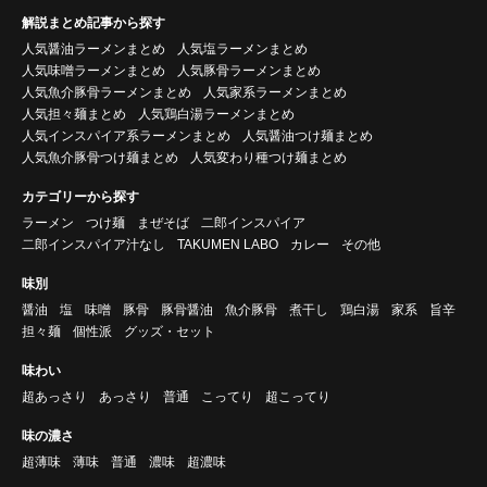
解説まとめ記事から探す
人気醤油ラーメンまとめ
人気塩ラーメンまとめ
人気味噌ラーメンまとめ
人気豚骨ラーメンまとめ
人気魚介豚骨ラーメンまとめ
人気家系ラーメンまとめ
人気担々麺まとめ
人気鶏白湯ラーメンまとめ
人気インスパイア系ラーメンまとめ
人気醤油つけ麺まとめ
人気魚介豚骨つけ麺まとめ
人気変わり種つけ麺まとめ
カテゴリーから探す
ラーメン
つけ麺
まぜそば
二郎インスパイア
二郎インスパイア汁なし
TAKUMEN LABO
カレー
その他
味別
醤油
塩
味噌
豚骨
豚骨醤油
魚介豚骨
煮干し
鶏白湯
家系
旨辛
担々麺
個性派
グッズ・セット
味わい
超あっさり
あっさり
普通
こってり
超こってり
味の濃さ
超薄味
薄味
普通
濃味
超濃味