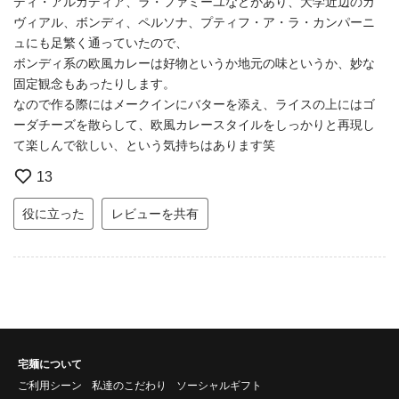
ディ・アルカディア、ラ・ファミーユなどがあり、大学近辺のガ
ヴィアル、ボンディ、ペルソナ、プティフ・ア・ラ・カンパーニ
ュにも足繁く通っていたので、
ボンディ系の欧風カレーは好物というか地元の味というか、妙な
固定観念もあったりします。
なので作る際にはメークインにバターを添え、ライスの上にはゴ
ーダチーズを散らして、欧風カレースタイルをしっかりと再現し
て楽しんで欲しい、という気持ちはあります笑
13
役に立った
レビューを共有
宅麺について
ご利用シーン
私達のこだわり
ソーシャルギフト