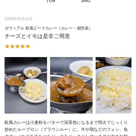
709
340
2025年05月21日
ガヴィアル 欧風ビーフカレー（カレー・個性派）
チーズとイモは是非ご用意
欧風カレーは小麦粉をバターで深茶色になるまで弱火でじっくり
炒めたルーブロン（ブラウンルー）に、牛や鶏などのフォン、魚