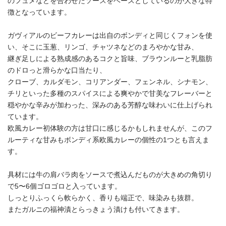
のフュメなどを合わせたソースをベースとしているのが大きな特
徴となっています。
ガヴィアルのビーフカレーは出自のボンディと同じくフォンを使
い、そこに玉葱、リンゴ、チャツネなどのまろやかな甘み、
継ぎ足しによる熟成感のあるコクと旨味、ブラウンルーと乳脂肪
のドロっと滑らかな口当たり、
クローブ、カルダモン、コリアンダー、フェンネル、シナモン、
チリといった多種のスパイスによる爽やかで甘美なフレーバーと
穏やかな辛みが加わった、深みのある芳醇な味わいに仕上げられ
ています。
欧風カレー初体験の方は甘口に感じるかもしれませんが、このフ
ルーティな甘みもボンディ系欧風カレーの個性の1つとも言えま
す。
具材には牛の肩バラ肉をソースで煮込んだものが大きめの角切り
で5〜6個ゴロゴロと入っています。
しっとりふっくら軟らかく、香りも端正で、味染みも抜群。
またガルニの福神漬とらっきょう漬けも付いてきます。