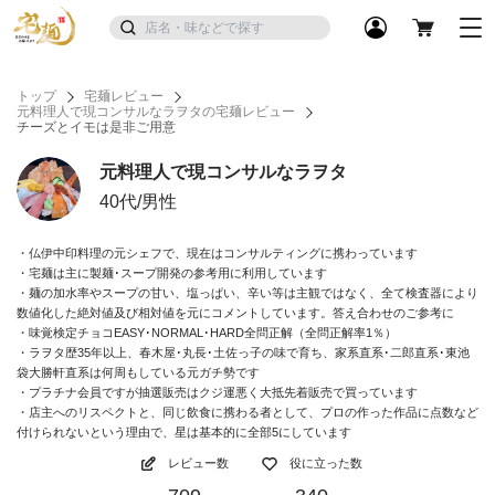
トップ
宅麺レビュー
元料理人で現コンサルなラヲタの宅麺レビュー
チーズとイモは是非ご用意
元料理人で現コンサルなラヲタ
40代/男性
・仏伊中印料理の元シェフで、現在はコンサルティングに携わっています
・宅麺は主に製麺･スープ開発の参考用に利用しています
・麺の加水率やスープの甘い、塩っぱい、辛い等は主観ではなく、全て検査器により
数値化した絶対値及び相対値を元にコメントしています。答え合わせのご参考に
・味覚検定チョコEASY･NORMAL･HARD全問正解（全問正解率1％）
・ラヲタ歴35年以上、春木屋･丸長･土佐っ子の味で育ち、家系直系･二郎直系･東池
袋大勝軒直系は何周もしている元ガチ勢です
・プラチナ会員ですが抽選販売はクジ運悪く大抵先着販売で買っています
・店主へのリスペクトと、同じ飲食に携わる者として、プロの作った作品に点数など
付けられないという理由で、星は基本的に全部5にしています
レビュー数
役に立った数