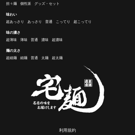
担々麺
個性派
グッズ・セット
味わい
超あっさり
あっさり
普通
こってり
超こってり
味の濃さ
超薄味
薄味
普通
濃味
超濃味
麺の太さ
超細麺
細麺
普通
太麺
超太麺
利用規約