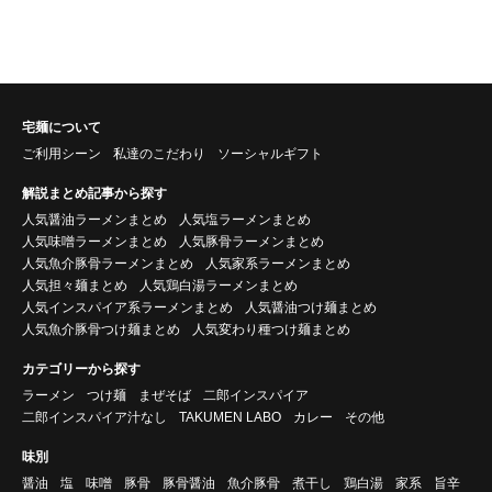
宅麺について
ご利用シーン
私達のこだわり
ソーシャルギフト
解説まとめ記事から探す
人気醤油ラーメンまとめ
人気塩ラーメンまとめ
人気味噌ラーメンまとめ
人気豚骨ラーメンまとめ
人気魚介豚骨ラーメンまとめ
人気家系ラーメンまとめ
人気担々麺まとめ
人気鶏白湯ラーメンまとめ
人気インスパイア系ラーメンまとめ
人気醤油つけ麺まとめ
人気魚介豚骨つけ麺まとめ
人気変わり種つけ麺まとめ
カテゴリーから探す
ラーメン
つけ麺
まぜそば
二郎インスパイア
二郎インスパイア汁なし
TAKUMEN LABO
カレー
その他
味別
醤油
塩
味噌
豚骨
豚骨醤油
魚介豚骨
煮干し
鶏白湯
家系
旨辛