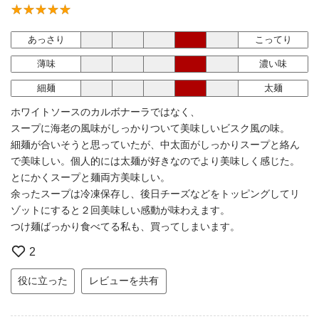
あっさり
こってり
薄味
濃い味
細麺
太麺
ホワイトソースのカルボナーラではなく、
スープに海老の風味がしっかりついて美味しいビスク風の味。
細麺が合いそうと思っていたが、中太面がしっかりスープと絡ん
で美味しい。個人的には太麺が好きなのでより美味しく感じた。
とにかくスープと麺両方美味しい。
余ったスープは冷凍保存し、後日チーズなどをトッピングしてリ
ゾットにすると２回美味しい感動が味わえます。
つけ麺ばっかり食べてる私も、買ってしまいます。
2
役に立った
レビューを共有