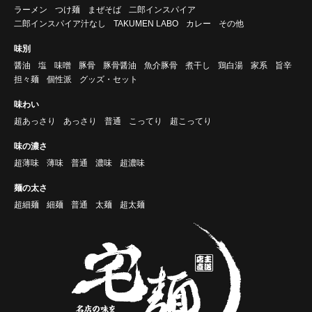
ラーメン
つけ麺
まぜそば
二郎インスパイア
二郎インスパイア汁なし
TAKUMEN LABO
カレー
その他
味別
醤油
塩
味噌
豚骨
豚骨醤油
魚介豚骨
煮干し
鶏白湯
家系
旨辛
担々麺
個性派
グッズ・セット
味わい
超あっさり
あっさり
普通
こってり
超こってり
味の濃さ
超薄味
薄味
普通
濃味
超濃味
麺の太さ
超細麺
細麺
普通
太麺
超太麺