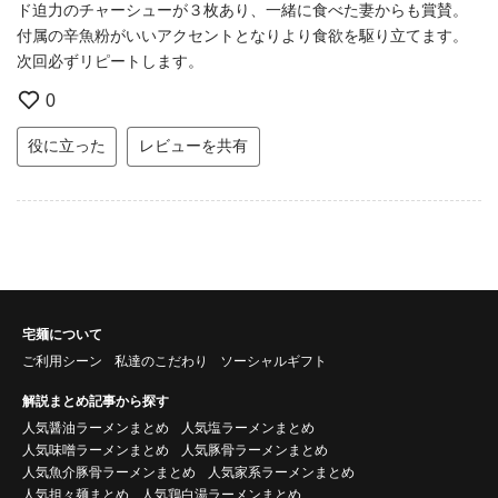
ド迫力のチャーシューが３枚あり、一緒に食べた妻からも賞賛。
付属の辛魚粉がいいアクセントとなりより食欲を駆り立てます。
次回必ずリピートします。
0
役に立った
レビューを共有
宅麺について
ご利用シーン
私達のこだわり
ソーシャルギフト
解説まとめ記事から探す
人気醤油ラーメンまとめ
人気塩ラーメンまとめ
人気味噌ラーメンまとめ
人気豚骨ラーメンまとめ
人気魚介豚骨ラーメンまとめ
人気家系ラーメンまとめ
人気担々麺まとめ
人気鶏白湯ラーメンまとめ