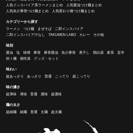
人気インスパイア系ラーメンまとめ
人気醤油つけ麺まとめ
人気魚介豚骨つけ麺まとめ
人気変わり種つけ麺まとめ
カテゴリーから探す
ラーメン
つけ麺
まぜそば
二郎インスパイア
二郎インスパイア汁なし
TAKUMEN LABO
カレー
その他
味別
醤油
塩
味噌
豚骨
豚骨醤油
魚介豚骨
煮干し
鶏白湯
家系
旨辛
担々麺
個性派
グッズ・セット
味わい
超あっさり
あっさり
普通
こってり
超こってり
味の濃さ
超薄味
薄味
普通
濃味
超濃味
麺の太さ
超細麺
細麺
普通
太麺
超太麺