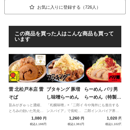
お気に入りに登録する（726人）
この商品を買った人はこんな商品も買って
います
麺
男
（
鶏の
み出
雷 北松戸本店 雷
ブタキング 豚増
らーめん バリ男
き
キー
そば
し味噌らーめん
らーめん（特製唐
花付き）
旨みがぎゅっと濃縮、
「札幌味噌」×「二郎イ
今や海外にも進出する
とろみの効いた乳化ス
ンスパイア」で長蛇の
二郎インスパイア界の
ープと自家製極太麺の
列
新星！
1,080
1,260
1,020
円
円
円
強烈濃厚コンビネーシ
税込1,166円
税込1,361円
税込1,102円
ョン！