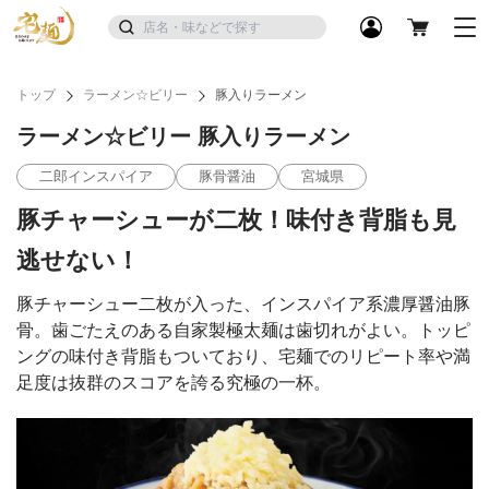
トップ
ラーメン☆ビリー
豚入りラーメン
ラーメン☆ビリー 豚入りラーメン
二郎インスパイア
豚骨醤油
宮城県
豚チャーシューが二枚！味付き背脂も見
逃せない！
豚チャーシュー二枚が入った、インスパイア系濃厚醤油豚
骨。歯ごたえのある自家製極太麺は歯切れがよい。トッピ
ングの味付き背脂もついており、宅麺でのリピート率や満
足度は抜群のスコアを誇る究極の一杯。