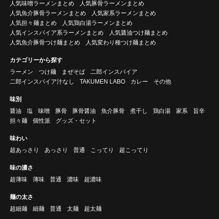
人気味噌ラーメンまとめ
人気豚骨ラーメンまとめ
人気魚介豚骨ラーメンまとめ
人気家系ラーメンまとめ
人気担々麺まとめ
人気鶏白湯ラーメンまとめ
人気インスパイア系ラーメンまとめ
人気醤油つけ麺まとめ
人気魚介豚骨つけ麺まとめ
人気変わり種つけ麺まとめ
カテゴリーから探す
ラーメン
つけ麺
まぜそば
二郎インスパイア
二郎インスパイア汁なし
TAKUMEN LABO
カレー
その他
味別
醤油
塩
味噌
豚骨
豚骨醤油
魚介豚骨
煮干し
鶏白湯
家系
旨辛
担々麺
個性派
グッズ・セット
味わい
超あっさり
あっさり
普通
こってり
超こってり
味の濃さ
超薄味
薄味
普通
濃味
超濃味
麺の太さ
超細麺
細麺
普通
太麺
超太麺