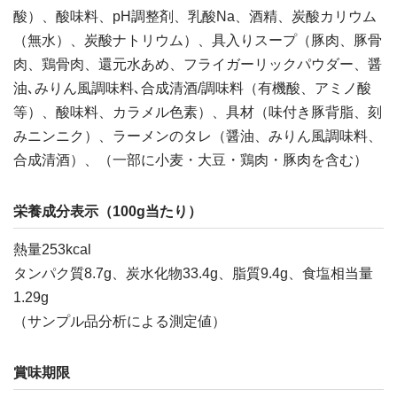
酸）、酸味料、pH調整剤、乳酸Na、酒精、炭酸カリウム
（無水）、炭酸ナトリウム）、具入りスープ（豚肉、豚骨
肉、鶏骨肉、還元水あめ、フライガーリックパウダー、醤
油､みりん風調味料､合成清酒/調味料（有機酸、アミノ酸
等）、酸味料、カラメル色素）、具材（味付き豚背脂、刻
みニンニク）、ラーメンのタレ（醤油、みりん風調味料、
合成清酒）、（一部に小麦・大豆・鶏肉・豚肉を含む）
栄養成分表示（100g当たり）
熱量253kcal
タンパク質8.7g、炭水化物33.4g、脂質9.4g、食塩相当量
1.29g
（サンプル品分析による測定値）
賞味期限