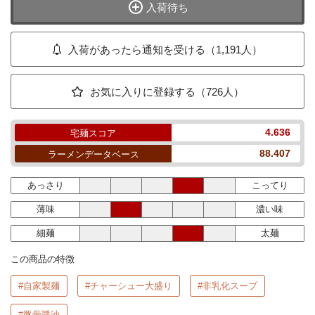
入荷待ち
入荷があったら通知を受ける（1,191人）
お気に入りに登録する（726人）
4.636
宅麺スコア
88.407
ラーメンデータベース
あっさり
こってり
薄味
濃い味
細麺
太麺
この商品の特徴
#自家製麺
#チャーシュー大盛り
#非乳化スープ
#豚骨醤油