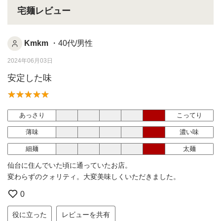
宅麺レビュー
Kmkm
・40代/男性
2024年06月03日
安定した味
あっさり
こってり
薄味
濃い味
細麺
太麺
仙台に住んでいた頃に通っていたお店。
変わらずのクォリティ。大変美味しくいただきました。
0
役に立った
レビューを共有