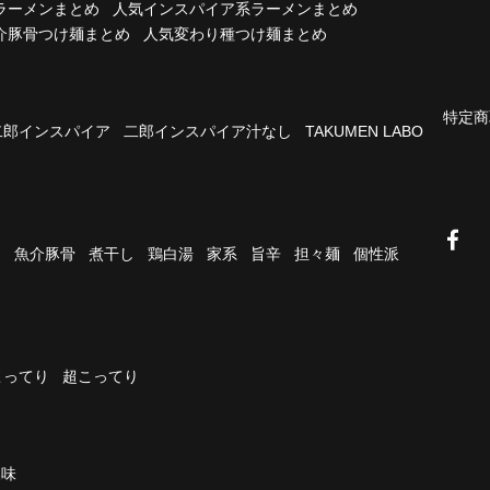
ラーメンまとめ
人気インスパイア系ラーメンまとめ
介豚骨つけ麺まとめ
人気変わり種つけ麺まとめ
特定商
二郎インスパイア
二郎インスパイア汁なし
TAKUMEN LABO
油
魚介豚骨
煮干し
鶏白湯
家系
旨辛
担々麺
個性派
こってり
超こってり
濃味