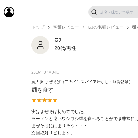
トップ
宅麺レビュー
GJの宅麺レビュー
麺
GJ
20代/男性
2016年07月04日
魔人豚 まぜそば（二郎インスパイア汁なし・豚骨醤油）
麺を食す
実はまぜそば初めてでした。
ラーメンと違いワシワシ麺を食べることができ非常に
まぜそばにはまりそう・・・
次回絶対リピします。