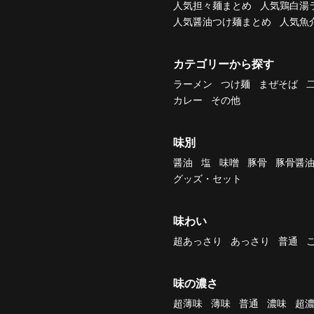
人気担々麺まとめ
人気鶏白湯
人気醤油つけ麺まとめ
人気魚
カテゴリーから探す
ラーメン
つけ麺
まぜそば
カレー
その他
味別
醤油
塩
味噌
豚骨
豚骨醤
グッズ・セット
味わい
超あっさり
あっさり
普通
味の濃さ
超薄味
薄味
普通
濃味
超