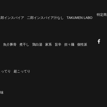
特定商
二郎インスパイア
二郎インスパイア汁なし
TAKUMEN LABO
油
魚介豚骨
煮干し
鶏白湯
家系
旨辛
担々麺
個性派
こってり
超こってり
濃味