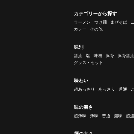
カテゴリーから探す
ラーメン
つけ麺
まぜそば
カレー
その他
味別
醤油
塩
味噌
豚骨
豚骨醤
グッズ・セット
味わい
超あっさり
あっさり
普通
味の濃さ
超薄味
薄味
普通
濃味
超
麺の太さ