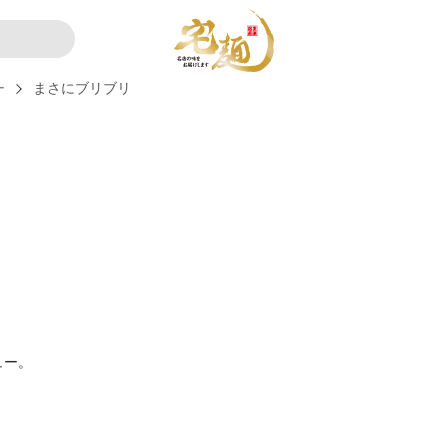
ー
まさにブリブリ
ュー。