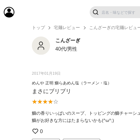
トップ
宅麺レビュー
こんざーぎの宅麺レビュ
こんざーぎ
40代/男性
2017年01月19日
めんや 正明 鰤らあめん塩（ラーメン・塩）
まさにブリブリ
鰤の香りいっぱいのスープ、トッピングの鰤チャーシ
鰤がお好きな方にはたまらないかも(^ω^;)
0