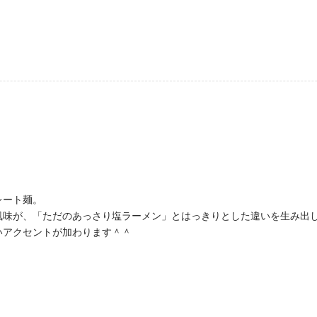
レート麺。
風味が、「ただのあっさり塩ラーメン」とはっきりとした違いを生み出
いアクセントが加わります＾＾