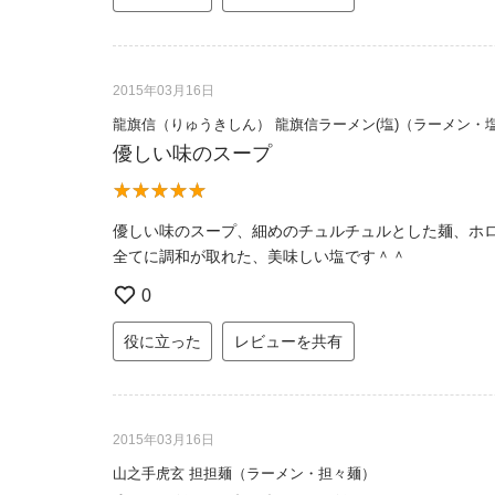
2015年03月16日
龍旗信（りゅうきしん） 龍旗信ラーメン(塩)（ラーメン・
優しい味のスープ
優しい味のスープ、細めのチュルチュルとした麺、ホ
全てに調和が取れた、美味しい塩です＾＾
0
役に立った
レビューを共有
2015年03月16日
山之手虎玄 担担麺（ラーメン・担々麺）