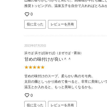
山椒の香りがしっかりと利いた、肉味噌が平打ち麺に
推奨トッピングの、温泉玉子を自分で入れればとろみ
0
役に立った
レビューを共有
2015年07月20日
浜そば 浜そば(油そば)（まぜそば・醤油）
甘めの味付けが良い＾＾
甘めの味付けのスープ、柔らかい鳥のモモ肉。
太目の麺としっかり絡めて食べると、非常に美味しい
温玉とか入れると、もっと美味しくなるかも。
0
役に立った
レビューを共有