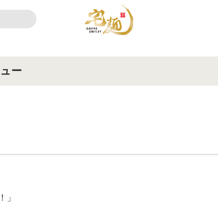
ュー
！」