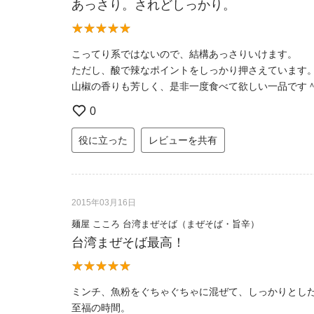
あっさり。されどしっかり。
こってり系ではないので、結構あっさりいけます。
ただし、酸で辣なポイントをしっかり押さえています
山椒の香りも芳しく、是非一度食べて欲しい一品です
0
役に立った
レビューを共有
2015年03月16日
麺屋 こころ 台湾まぜそば（まぜそば・旨辛）
台湾まぜそば最高！
ミンチ、魚粉をぐちゃぐちゃに混ぜて、しっかりとし
至福の時間。