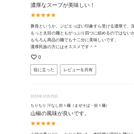
濃厚なスープが美味しい！
豚骨というか、ジビエっぽい印象すら受ける濃厚で、
もっと太目の麺ともがっぷり四つに組めるのではない
もちろん商品の麺でも十二分に美味しいです。
濃厚民族の方にはオススメです＾＾
0
役に立った
レビューを共有
2015年10月25日
ちりちり 汁なし担々麺（まぜそば・担々麺）
山椒の風味が良いです。