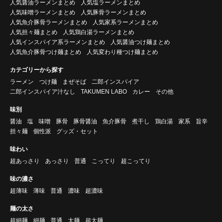
人気醤油ラーメンまとめ
人気塩ラーメンまとめ
人気味噌ラーメンまとめ
人気豚骨ラーメンまとめ
人気魚介豚骨ラーメンまとめ
人気家系ラーメンまとめ
人気担々麺まとめ
人気鶏白湯ラーメンまとめ
人気インスパイア系ラーメンまとめ
人気醤油つけ麺まとめ
人気魚介豚骨つけ麺まとめ
人気変わり種つけ麺まとめ
カテゴリーから探す
ラーメン
つけ麺
まぜそば
二郎インスパイア
二郎インスパイア汁なし
TAKUMEN LABO
カレー
その他
味別
醤油
塩
味噌
豚骨
豚骨醤油
魚介豚骨
煮干し
鶏白湯
家系
旨辛
担々麺
個性派
グッズ・セット
味わい
超あっさり
あっさり
普通
こってり
超こってり
味の濃さ
超薄味
薄味
普通
濃味
超濃味
麺の太さ
超細麺
細麺
普通
太麺
超太麺