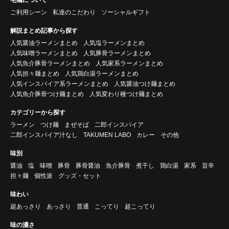
ご利用シーン
私達のこだわり
ソーシャルギフト
解説まとめ記事から探す
人気醤油ラーメンまとめ
人気塩ラーメンまとめ
人気味噌ラーメンまとめ
人気豚骨ラーメンまとめ
人気魚介豚骨ラーメンまとめ
人気家系ラーメンまとめ
人気担々麺まとめ
人気鶏白湯ラーメンまとめ
人気インスパイア系ラーメンまとめ
人気醤油つけ麺まとめ
人気魚介豚骨つけ麺まとめ
人気変わり種つけ麺まとめ
カテゴリーから探す
ラーメン
つけ麺
まぜそば
二郎インスパイア
二郎インスパイア汁なし
TAKUMEN LABO
カレー
その他
味別
醤油
塩
味噌
豚骨
豚骨醤油
魚介豚骨
煮干し
鶏白湯
家系
旨辛
担々麺
個性派
グッズ・セット
味わい
超あっさり
あっさり
普通
こってり
超こってり
味の濃さ