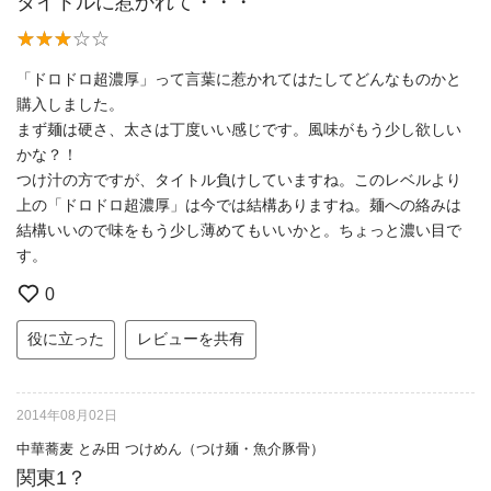
タイトルに惹かれて・・・
「ドロドロ超濃厚」って言葉に惹かれてはたしてどんなものかと
購入しました。
まず麺は硬さ、太さは丁度いい感じです。風味がもう少し欲しい
かな？！
つけ汁の方ですが、タイトル負けしていますね。このレベルより
上の「ドロドロ超濃厚」は今では結構ありますね。麺への絡みは
結構いいので味をもう少し薄めてもいいかと。ちょっと濃い目で
す。
0
役に立った
レビューを共有
2014年08月02日
中華蕎麦 とみ田 つけめん（つけ麺・魚介豚骨）
関東1？