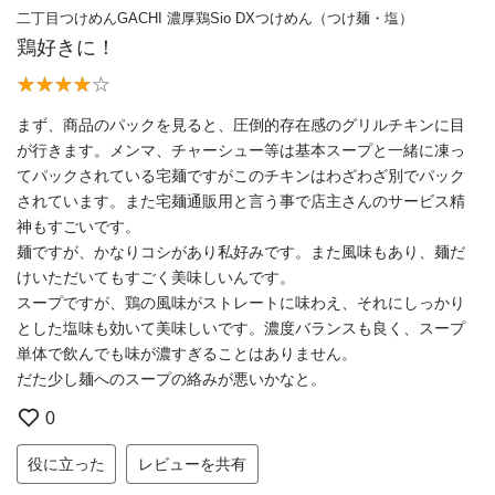
二丁目つけめんGACHI 濃厚鶏Sio DXつけめん（つけ麺・塩）
鶏好きに！
まず、商品のパックを見ると、圧倒的存在感のグリルチキンに目
が行きます。メンマ、チャーシュー等は基本スープと一緒に凍っ
てパックされている宅麺ですがこのチキンはわざわざ別でパック
されています。また宅麺通販用と言う事で店主さんのサービス精
神もすごいです。
麺ですが、かなりコシがあり私好みです。また風味もあり、麺だ
けいただいてもすごく美味しいんです。
スープですが、鶏の風味がストレートに味わえ、それにしっかり
とした塩味も効いて美味しいです。濃度バランスも良く、スープ
単体で飲んでも味が濃すぎることはありません。
だた少し麺へのスープの絡みが悪いかなと。
0
役に立った
レビューを共有