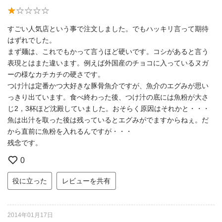
すごい人気店という事で注文しました。でもハッキリ言って期待
はずれでした。
まず麺は、これでもかって言うほど硬いです。コシがあると言う
表現とはまた違います。例えば外国産のチョコに入っているヌガ
ーの様なカチカチの硬さです。
つけ汁は定番かつ大好きな豚骨魚介ですが、魚介のエグみが思い
っきり出ています。食べ終わった後、つけ汁の底には魚粉が大さ
じ2，3杯ほど沈殿していました。おそらく原因はそれかと・・・
魚は出汁を取った後は残っているとエグみがでますからねぇ。だ
から直前に魚粉を入れるんですが・・・
残念です。
0
役に立った
レビューを共有
2014年01月17日