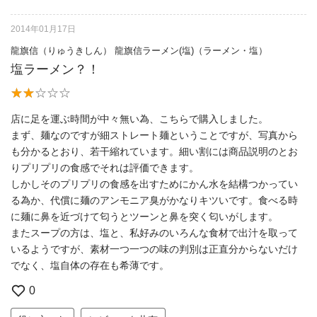
2014年01月17日
龍旗信（りゅうきしん） 龍旗信ラーメン(塩)（ラーメン・塩）
塩ラーメン？！
店に足を運ぶ時間が中々無い為、こちらで購入しました。
まず、麺なのですが細ストレート麺ということですが、写真から
も分かるとおり、若干縮れています。細い割には商品説明のとお
りプリプリの食感でそれは評価できます。
しかしそのプリプリの食感を出すためにかん水を結構つかってい
る為か、代償に麺のアンモニア臭がかなりキツいです。食べる時
に麺に鼻を近づけて匂うとツーンと鼻を突く匂いがします。
またスープの方は、塩と、私好みのいろんな食材で出汁を取って
いるようですが、素材一つ一つの味の判別は正直分からないだけ
でなく、塩自体の存在も希薄です。
0