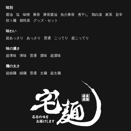
味別
醤油
塩
味噌
豚骨
豚骨醤油
魚介豚骨
煮干し
鶏白湯
家系
旨辛
担々麺
個性派
グッズ・セット
味わい
超あっさり
あっさり
普通
こってり
超こってり
味の濃さ
超薄味
薄味
普通
濃味
超濃味
麺の太さ
超細麺
細麺
普通
太麺
超太麺