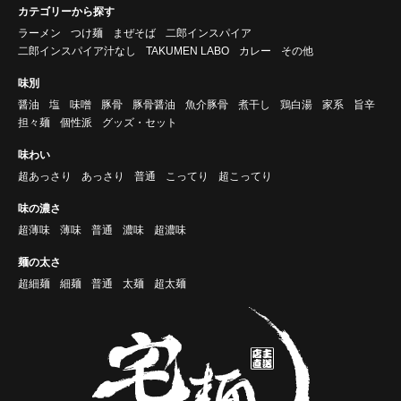
カテゴリーから探す
ラーメン
つけ麺
まぜそば
二郎インスパイア
二郎インスパイア汁なし
TAKUMEN LABO
カレー
その他
味別
醤油
塩
味噌
豚骨
豚骨醤油
魚介豚骨
煮干し
鶏白湯
家系
旨辛
担々麺
個性派
グッズ・セット
味わい
超あっさり
あっさり
普通
こってり
超こってり
味の濃さ
超薄味
薄味
普通
濃味
超濃味
麺の太さ
超細麺
細麺
普通
太麺
超太麺