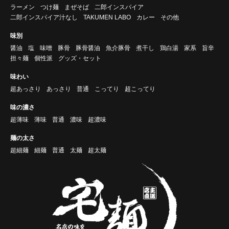
ラーメン
つけ麺
まぜそば
二郎インスパイア
二郎インスパイア汁なし
TAKUMEN LABO
カレー
その他
味別
醤油
塩
味噌
豚骨
豚骨醤油
魚介豚骨
煮干し
鶏白湯
家系
旨辛
担々麺
個性派
グッズ・セット
味わい
超あっさり
あっさり
普通
こってり
超こってり
味の濃さ
超薄味
薄味
普通
濃味
超濃味
麺の太さ
超細麺
細麺
普通
太麺
超太麺