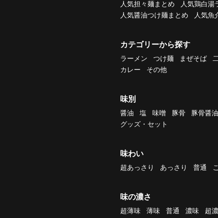
人気担々麺まとめ
人気鶏白湯
人気醤油つけ麺まとめ
人気魚
カテゴリーから探す
ラーメン
つけ麺
まぜそば
カレー
その他
味別
醤油
塩
味噌
豚骨
豚骨醤
グッズ・セット
味わい
超あっさり
あっさり
普通
味の濃さ
超薄味
薄味
普通
濃味
超