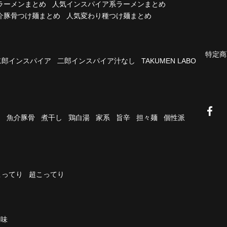
ラーメンまとめ
人気インスパイア系ラーメンまとめ
介豚骨つけ麺まとめ
人気変わり種つけ麺まとめ
特定商
二郎インスパイア
二郎インスパイア汁なし
TAKUMEN LABO
油
魚介豚骨
煮干し
鶏白湯
家系
旨辛
担々麺
個性派
こってり
超こってり
濃味